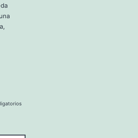
eda
 una
a,
…
igatorios