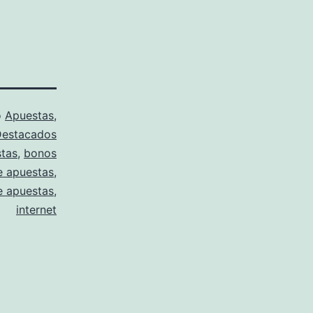
o
Apuestas
,
estacados
tas
,
bonos
e apuestas
,
e apuestas
,
internet