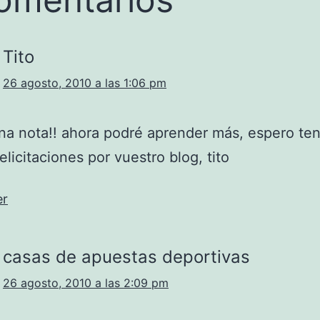
Tito
26 agosto, 2010 a las 1:06 pm
a nota!! ahora podré aprender más, espero te
elicitaciones por vuestro blog, tito
er
casas de apuestas deportivas
26 agosto, 2010 a las 2:09 pm