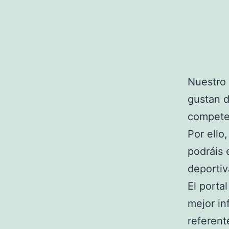
Nuestro 
gustan d
compete
Por ello
podráis 
deportiv
El porta
mejor in
referent