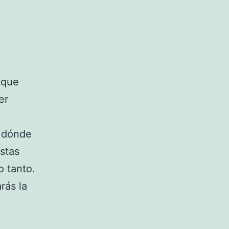
 que
er
e dónde
stas
o tanto.
arás la