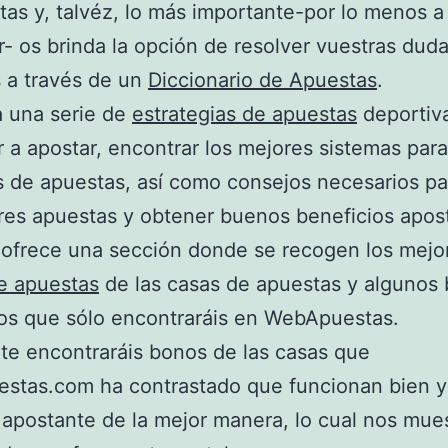
tas y, talvéz, lo más importante-por lo menos a
- os brinda la opción de resolver vuestras dud
 a través de un
Diccionario de Apuestas
.
a una serie de
estrategias de apuestas
deportiva
 a apostar, encontrar los mejores sistemas para
s de apuestas, así como consejos necesarios pa
res apuestas y obtener buenos beneficios apos
ofrece una sección donde se recogen los mejo
e apuestas
de las casas de apuestas y algunos
os que sólo encontraráis en WebApuestas.
e encontraráis bonos de las casas que
stas.com ha contrastado que funcionan bien y
l apostante de la mejor manera, lo cual nos mues