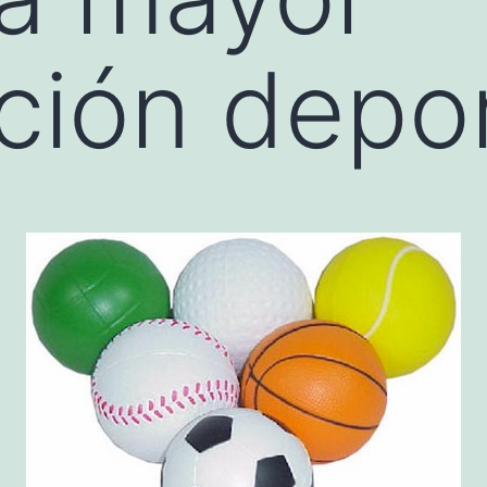
ción depor