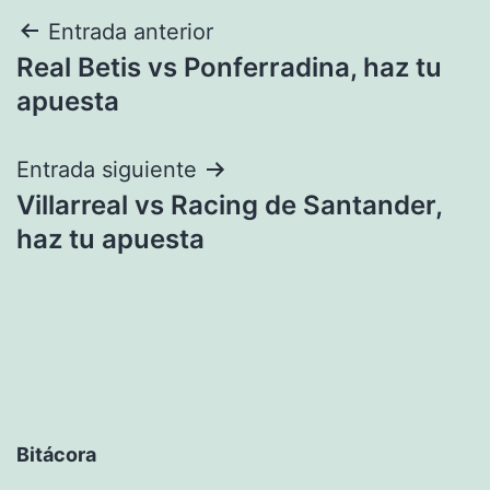
Navegación
Entrada anterior
Real Betis vs Ponferradina, haz tu
de
apuesta
entradas
Entrada siguiente
Villarreal vs Racing de Santander,
haz tu apuesta
Bitácora