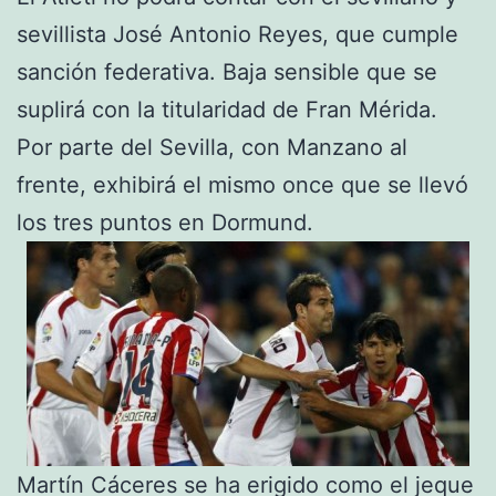
sevillista José Antonio Reyes, que cumple
sanción federativa. Baja sensible que se
suplirá con la titularidad de Fran Mérida.
Por parte del Sevilla, con Manzano al
frente, exhibirá el mismo once que se llevó
los tres puntos en Dormund.
Martín Cáceres se ha erigido como el jeque