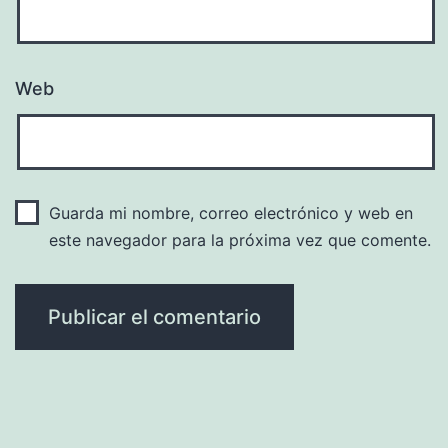
Web
Guarda mi nombre, correo electrónico y web en
este navegador para la próxima vez que comente.