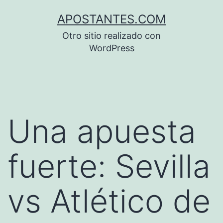
Saltar
APOSTANTES.COM
al
Otro sitio realizado con
contenido
WordPress
Una apuesta
fuerte: Sevilla
vs Atlético de