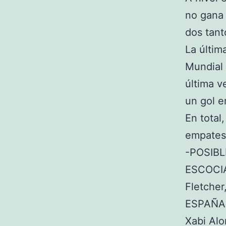
no gana
dos tant
La última
Mundial 
última 
un gol 
En total
empates
-POSIBL
ESCOCIA
Fletcher
ESPAÑA: 
Xabi Alon