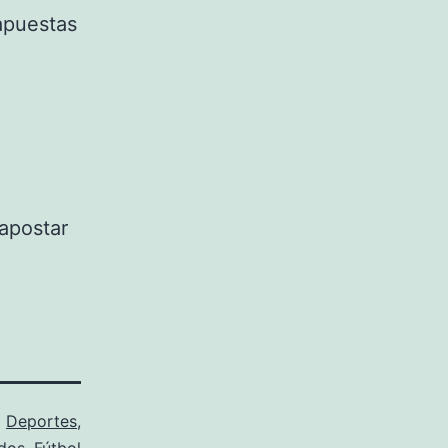
 apuestas
 apostar
o
Deportes
,