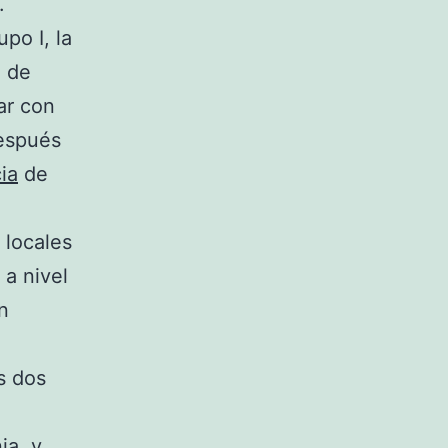
.
po I, la
o de
ar con
después
ia
de
 locales
 a nivel
n
s dos
ia, y