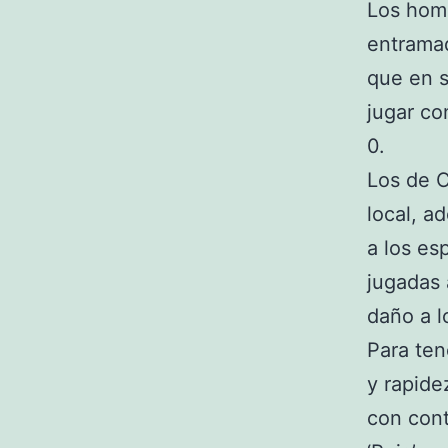
Los hom
entramad
que en s
jugar co
0.
Los de C
local, a
a los es
jugadas 
daño a l
Para ten
y rapide
con cont