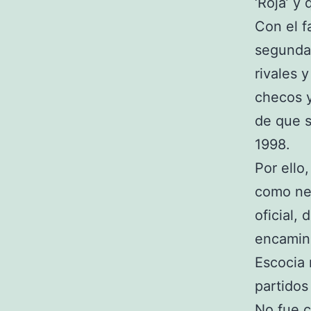
‘Roja’ y 
Con el f
segunda 
rivales 
checos y
de que s
1998.
Por ello
como neg
oficial,
encamin
Escocia 
partidos
No fue c