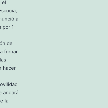
 el
Escocia,
nunció a
 por 1-
ión de
a frenar
las
n hacer
ovilidad
se andará
e la