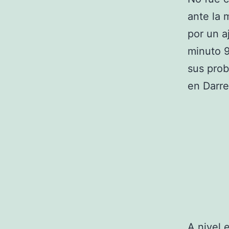
ante la 
por un a
minuto 9
sus prob
en Darre
A nivel 