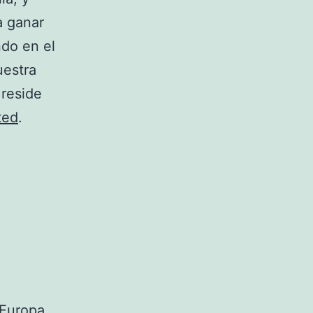
a ganar
ndo en el
uestra
 reside
ted
.
 Europa