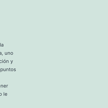
la
a, uno
ación y
 puntos
ener
o le