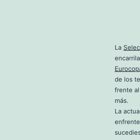
La
Selec
encarril
Eurocop
de los te
frente a
más.
La actua
enfrente
sucedies