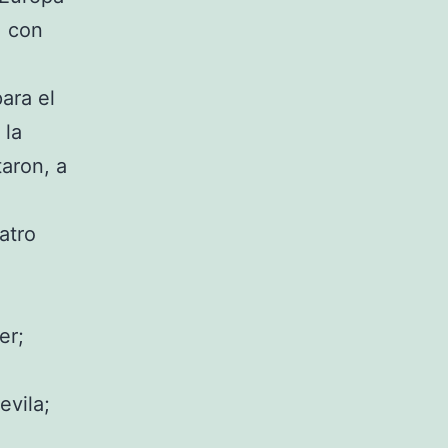
, con
para el
 la
aron, a
atro
er;
evila;