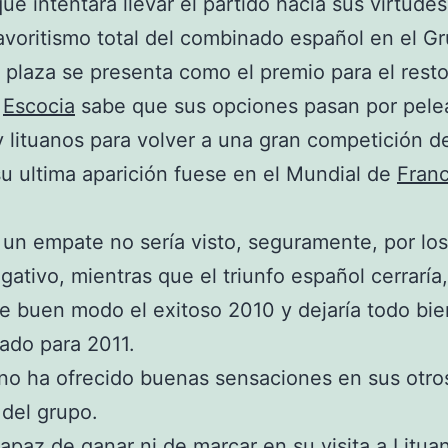
que intentará llevar el partido hacia sus virtudes
avoritismo total del combinado español en el Gru
plaza se presenta como el premio para el rest
y
Escocia
sabe que sus opciones pasan por pele
 lituanos para volver a una gran competición 
u ultima aparición fuese en el Mundial de
Franc
, un empate no sería visto, seguramente, por los
ativo, mientras que el triunfo español cerraría,
 de buen modo el exitoso 2010 y dejaría todo bie
ado para 2011.
no ha ofrecido buenas sensaciones en sus otro
 del grupo.
apaz de ganar ni de marcar en su visita a Lituan