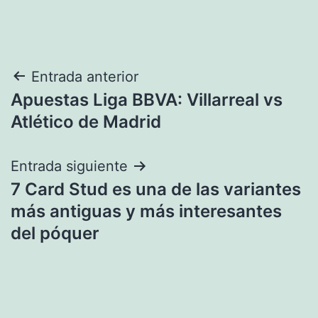
Navegación
Entrada anterior
Apuestas Liga BBVA: Villarreal vs
de
Atlético de Madrid
entradas
Entrada siguiente
7 Card Stud es una de las variantes
más antiguas y más interesantes
del póquer