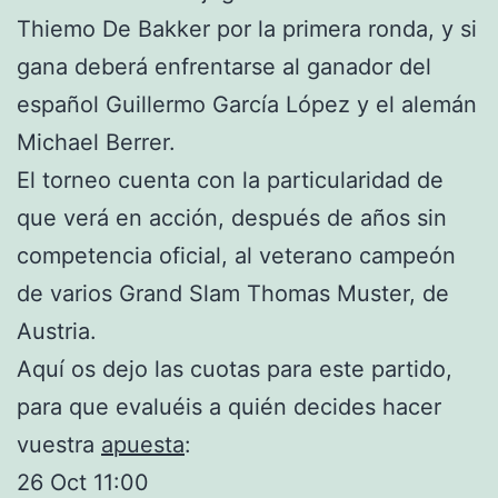
Thiemo De Bakker por la primera ronda, y si
gana deberá enfrentarse al ganador del
español Guillermo García López y el alemán
Michael Berrer.
El torneo cuenta con la particularidad de
que verá en acción, después de años sin
competencia oficial, al veterano campeón
de varios Grand Slam Thomas Muster, de
Austria.
Aquí os dejo las cuotas para este partido,
para que evaluéis a quién decides hacer
vuestra
apuesta
:
26 Oct 11:00