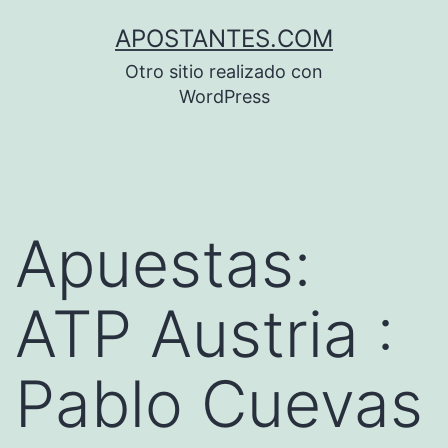
Saltar
APOSTANTES.COM
al
Otro sitio realizado con
contenido
WordPress
Apuestas:
ATP Austria :
Pablo Cuevas