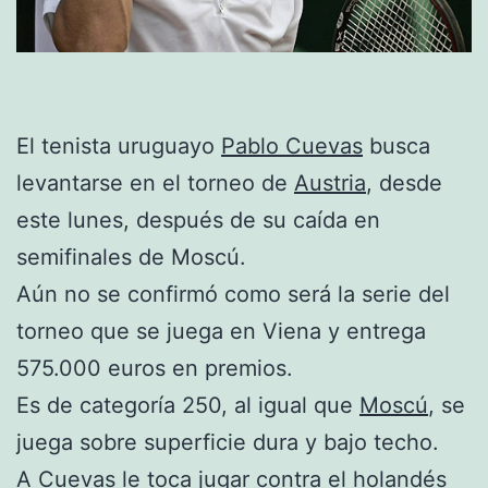
El tenista uruguayo
Pablo Cuevas
busca
levantarse en el torneo de
Austria
, desde
este lunes, después de su caída en
semifinales de Moscú.
Aún no se confirmó como será la serie del
torneo que se juega en Viena y entrega
575.000 euros en premios.
Es de categoría 250, al igual que
Moscú
, se
juega sobre superficie dura y bajo techo.
A Cuevas le toca jugar contra el holandés