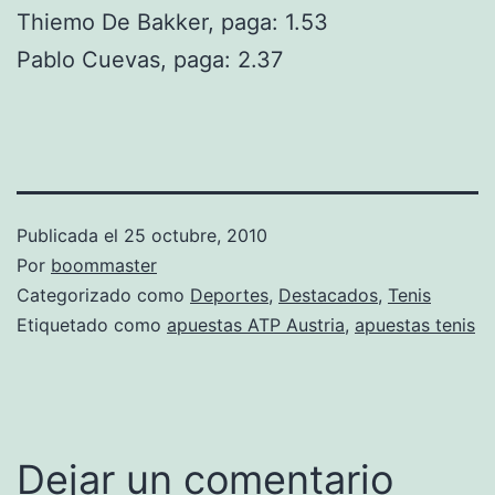
Thiemo De Bakker, paga: 1.53
Pablo Cuevas, paga: 2.37
Publicada el
25 octubre, 2010
Por
boommaster
Categorizado como
Deportes
,
Destacados
,
Tenis
Etiquetado como
apuestas ATP Austria
,
apuestas tenis
Dejar un comentario