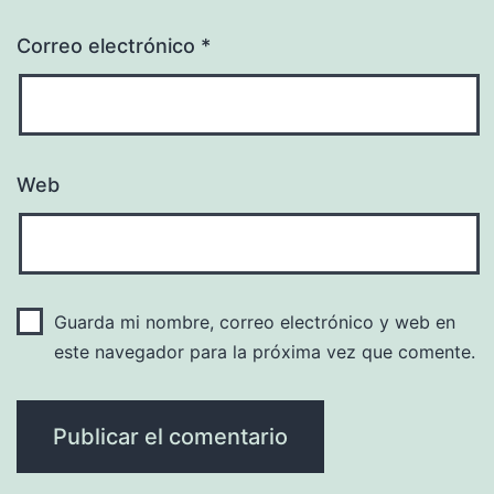
Correo electrónico
*
Web
Guarda mi nombre, correo electrónico y web en
este navegador para la próxima vez que comente.