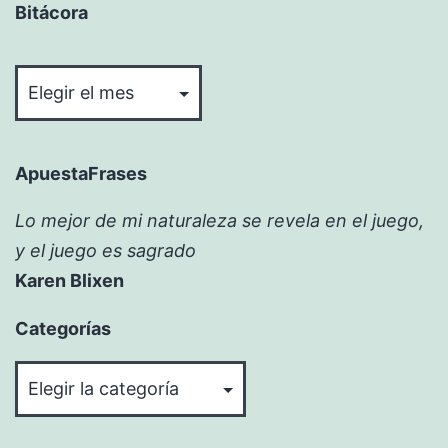
Bitácora
Bitácora
ApuestaFrases
Lo mejor de mi naturaleza se revela en el juego,
y el juego es sagrado
Karen Blixen
Categorías
Categorías