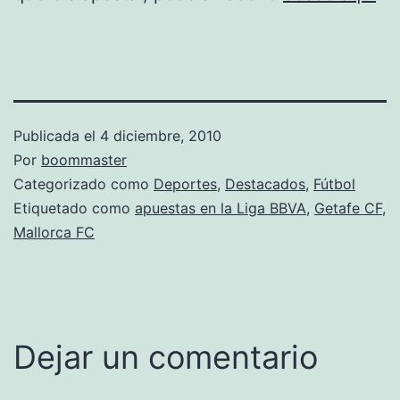
Publicada el
4 diciembre, 2010
Por
boommaster
Categorizado como
Deportes
,
Destacados
,
Fútbol
Etiquetado como
apuestas en la Liga BBVA
,
Getafe CF
,
Mallorca FC
Dejar un comentario