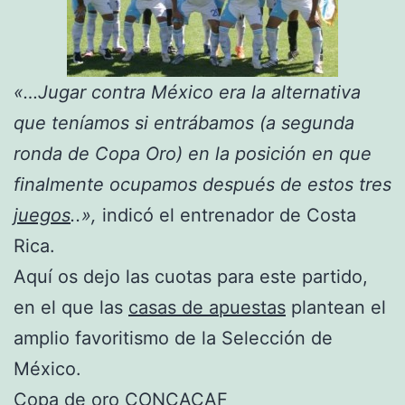
«…Jugar contra México era la alternativa
que teníamos si entrábamos (a segunda
ronda de Copa Oro) en la posición en que
finalmente ocupamos después de estos tres
juegos
..»,
indicó el entrenador de Costa
Rica.
Aquí os dejo las cuotas para este partido,
en el que las
casas de apuestas
plantean el
amplio favoritismo de la Selección de
México.
Copa de oro CONCACAF