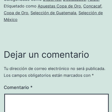
Etiquetado como
Apuestas Copa de Oro
,
Concacaf
,
Copa de Oro
,
Selección de Guatemala
,
Selección de
México
Dejar un comentario
Tu dirección de correo electrónico no será publicada.
Los campos obligatorios están marcados con
*
Comentario
*