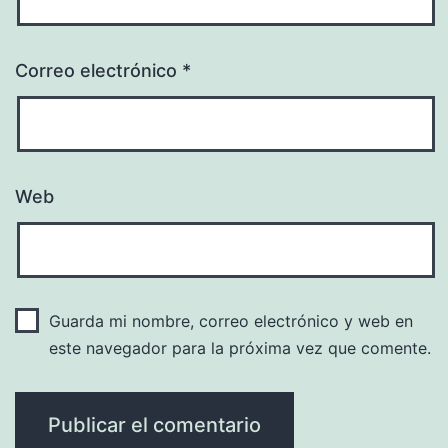
Correo electrónico
*
Web
Guarda mi nombre, correo electrónico y web en
este navegador para la próxima vez que comente.