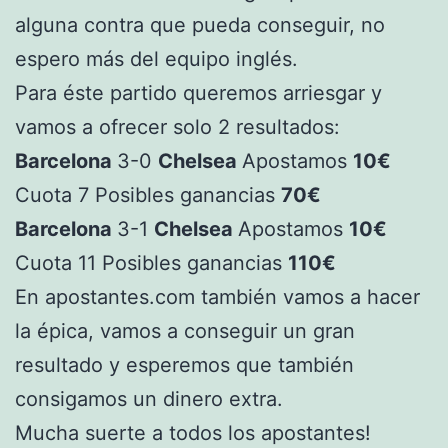
alguna contra que pueda conseguir, no
espero más del equipo inglés.
Para éste partido queremos arriesgar y
vamos a ofrecer solo 2 resultados:
Barcelona
3-0
Chelsea
Apostamos
10€
Cuota 7 Posibles ganancias
70€
Barcelona
3-1
Chelsea
Apostamos
10€
Cuota 11 Posibles ganancias
110€
En apostantes.com también vamos a hacer
la épica, vamos a conseguir un gran
resultado y esperemos que también
consigamos un dinero extra.
Mucha suerte a todos los apostantes!