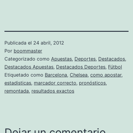
Publicada el
24 abril, 2012
Por
boommaster
Categorizado como
Apuestas
,
Deportes
,
Destacados
,
Destacados Apuestas
,
Destacados Deportes
,
Fútbol
Etiquetado como
Barcelona
,
Chelsea
,
como apostar
,
estadisticas
,
marcador correcto
,
pronósticos
,
remontada
,
resultados exactos
Dejar un comentario