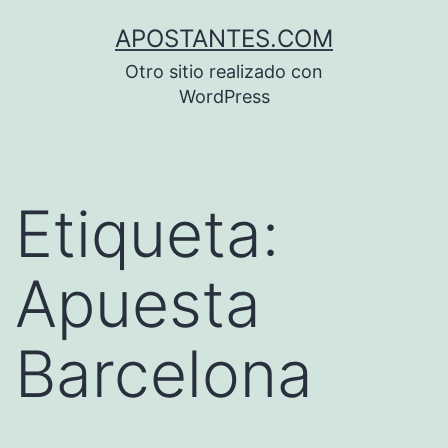
Saltar
APOSTANTES.COM
al
Otro sitio realizado con
contenido
WordPress
Etiqueta:
Apuesta
Barcelona