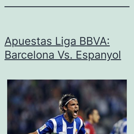
Apuestas Liga BBVA:
Barcelona Vs. Espanyol