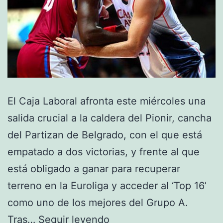
El Caja Laboral afronta este miércoles una
salida crucial a la caldera del Pionir, cancha
del Partizan de Belgrado, con el que está
empatado a dos victorias, y frente al que
está obligado a ganar para recuperar
terreno en la Euroliga y acceder al ‘Top 16’
como uno de los mejores del Grupo A.
Apuestas
Tras…
Seguir leyendo