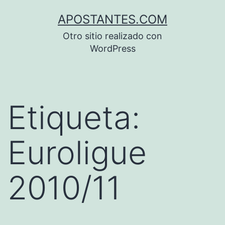
Saltar
APOSTANTES.COM
al
Otro sitio realizado con
contenido
WordPress
Etiqueta:
Euroligue
2010/11