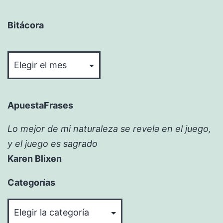
Bitácora
Bitácora
ApuestaFrases
Lo mejor de mi naturaleza se revela en el juego,
y el juego es sagrado
Karen Blixen
Categorías
Categorías