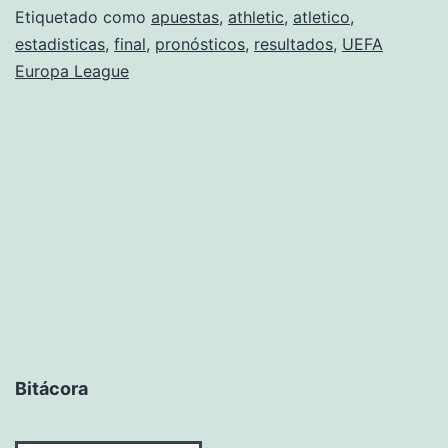
Etiquetado como
apuestas
,
athletic
,
atletico
,
Atlétic
estadisticas
,
final
,
pronósticos
,
resultados
,
UEFA
las
Europa League
casas
de
apuest
echan
chispa
Bitácora
Bitácora