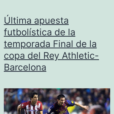
Última apuesta
futbolística de la
temporada Final de la
copa del Rey Athletic-
Barcelona