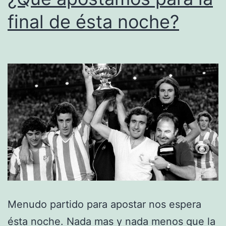
final de ésta noche?
Menudo partido para apostar nos espera
ésta noche. Nada mas y nada menos que la