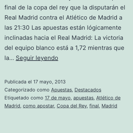
final de la copa del rey que la disputarán el
Real Madrid contra el Atlético de Madrid a
las 21:30 Las apuestas están lógicamente
inclinadas hacia el Real Madrid: La victoria
del equipo blanco está a 1,72 mientras que
¿Qué
la…
Seguir leyendo
apostamos
para
Publicada el
17 mayo, 2013
la
Categorizado como
Apuestas
,
Destacados
final
Etiquetado como
17 de mayo
,
apuestas
,
Atlético de
Madrid
,
como apostar
,
Copa del Rey
,
final
,
Madrid
de
ésta
noche?