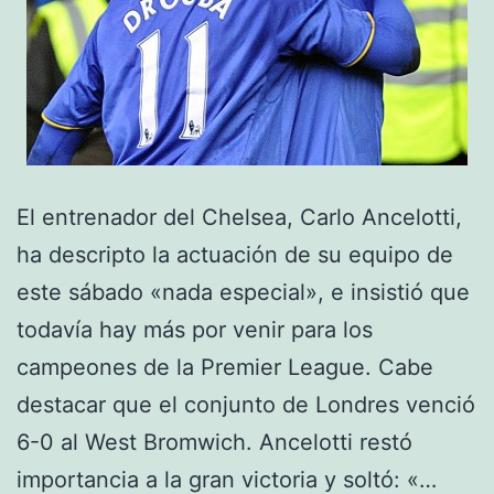
El entrenador del Chelsea, Carlo Ancelotti,
ha descripto la actuación de su equipo de
este sábado «nada especial», e insistió que
todavía hay más por venir para los
campeones de la Premier League. Cabe
destacar que el conjunto de Londres venció
6-0 al West Bromwich. Ancelotti restó
importancia a la gran victoria y soltó: «…