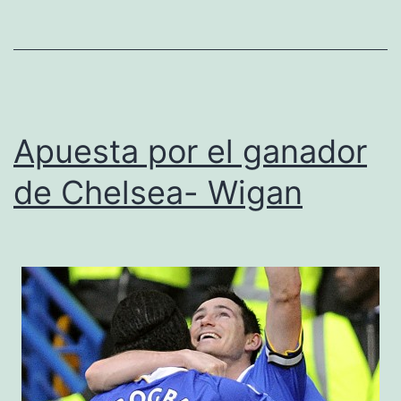
Apuesta por el ganador
de Chelsea- Wigan