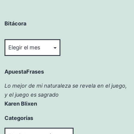
Bitácora
Bitácora
ApuestaFrases
Lo mejor de mi naturaleza se revela en el juego,
y el juego es sagrado
Karen Blixen
Categorías
Categorías