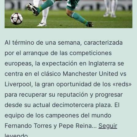
Al término de una semana, caracterizada
por el arranque de las competiciones
europeas, la expectación en Inglaterra se
centra en el clásico Manchester United vs
Liverpool, la gran oportunidad de los «reds»
para recuperar su reputación y progresar
desde su actual decimotercera plaza. El
equipo de los campeones del mundo
Fernando Torres y Pepe Reina…
Seguir
Otro
leyendo