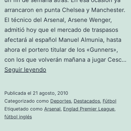
un fin de semana atrás. En esa ocasión ya
arrancaron en punta Chelsea y Manchester.
El técnico del Arsenal, Arsene Wenger,
admitió hoy que el mercado de traspasos
afectará al español Manuel Almunia, hasta
ahora el portero titular de los «Gunners»,
con los que volverán mañana a jugar Cesc…
Apuesta
Seguir leyendo
por
Arsenal
Publicada el
21 agosto, 2010
o
Categorizado como
Deportes
,
Destacados
,
Fútbol
Blackpool
Etiquetado como
Arsenal
,
Englad Premier League
,
fútbol inglés