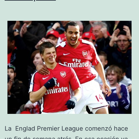
La Englad Premier League comenzó hace