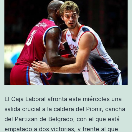
El Caja Laboral afronta este miércoles una
salida crucial a la caldera del Pionir, cancha
del Partizan de Belgrado, con el que está
empatado a dos victorias, y frente al que