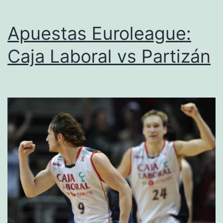
Apuestas Euroleague:
Caja Laboral vs Partizán