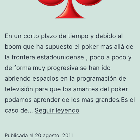
En un corto plazo de tiempo y debido al
boom que ha supuesto el poker mas allá de
la frontera estadounidense , poco a poco y
de forma muy progresiva se han ido
abriendo espacios en la programación de
televisión para que los amantes del poker
podamos aprender de los mas grandes.Es el
PokerStars:
caso de…
Seguir leyendo
Poker
en
Publicada el
20 agosto, 2011