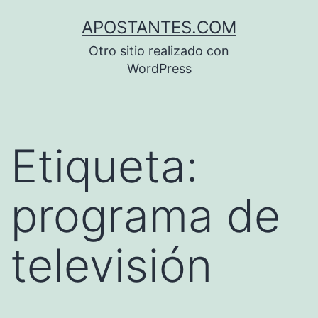
Saltar
APOSTANTES.COM
al
Otro sitio realizado con
contenido
WordPress
Etiqueta:
programa de
televisión