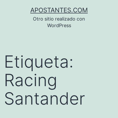
Saltar
APOSTANTES.COM
al
Otro sitio realizado con
contenido
WordPress
Etiqueta:
Racing
Santander