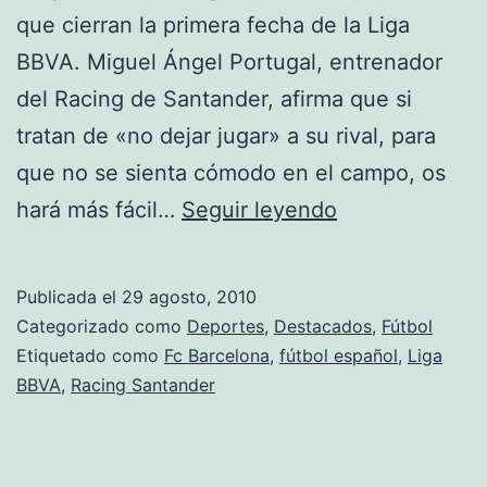
que cierran la primera fecha de la Liga
BBVA. Miguel Ángel Portugal, entrenador
del Racing de Santander, afirma que si
tratan de «no dejar jugar» a su rival, para
que no se sienta cómodo en el campo, os
Apuesta
hará más fácil…
Seguir leyendo
a
ganador:
Publicada el
29 agosto, 2010
FC
Categorizado como
Deportes
,
Destacados
,
Fútbol
Barcelona
Etiquetado como
Fc Barcelona
,
fútbol español
,
Liga
BBVA
,
Racing Santander
–
Racing
de