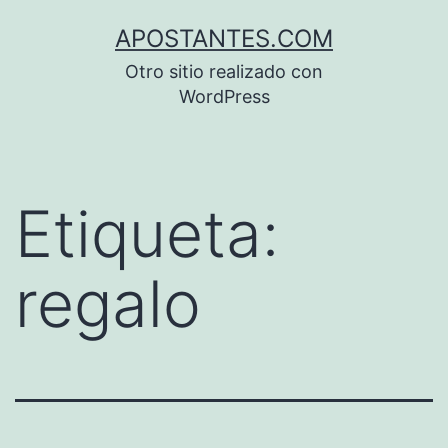
Saltar
APOSTANTES.COM
al
Otro sitio realizado con
contenido
WordPress
Etiqueta:
regalo