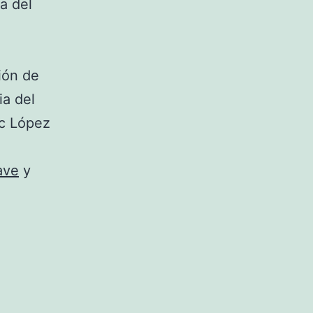
ia del
ión de
ia del
rc López
ave
y