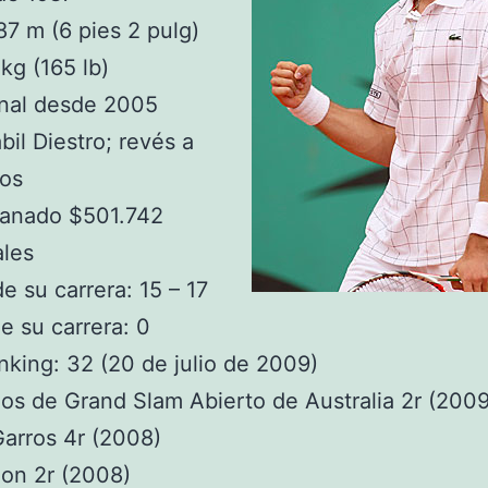
,87 m (6 pies 2 pulg)
kg (165 lb)
onal desde 2005
bil Diestro; revés a
os
ganado $501.742
ales
e su carrera: 15 – 17
de su carrera: 0
nking: 32 (20 de julio de 2009)
os de Grand Slam Abierto de Australia 2r (2009
arros 4r (2008)
on 2r (2008)