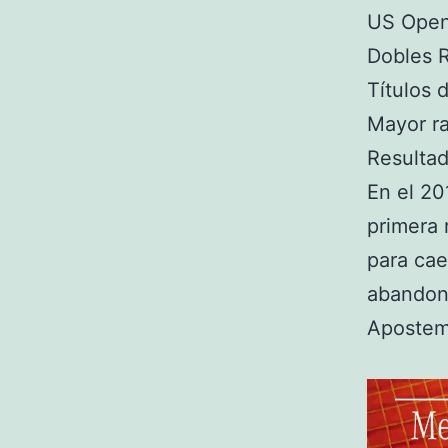
US Open
Dobles R
Títulos 
Mayor ra
Resulta
En el 20
primera 
para cae
abandon
Apostem