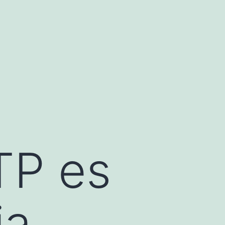
TP es
ia