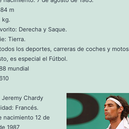
 nacimiento: 7 de agosto de 1985.
1,84 m
 kg.
vorito: Derecha y Saque.
e: Tierra.
todos los deportes, carreras de coches y motos
to, es especial el Fútbol.
88 mundial
 610
 Jeremy Chardy
idad: Francés.
e nacimiento 12 de
de 1987