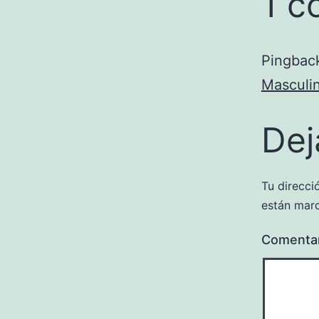
1 c
Pingbac
Masculi
Dej
Tu direcci
están mar
Comenta