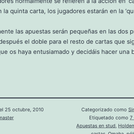
dores normalmente se refieren a la acción en ‘cal
n la quinta carta, los jugadores estarán en la ‘qu
nte las apuestas serán pequeñas en las dos p
 después el doble para el resto de cartas que si
que os haya entusiamado y decidáis hacer una 
el
25 octubre, 2010
Categorizado como
Si
aster
Etiquetado como
7
Apuestas en stud
,
Holde
cartas
,
Omaha
,
pó