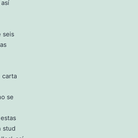
 así
 seis
ras
 carta
no se
uestas
n stud