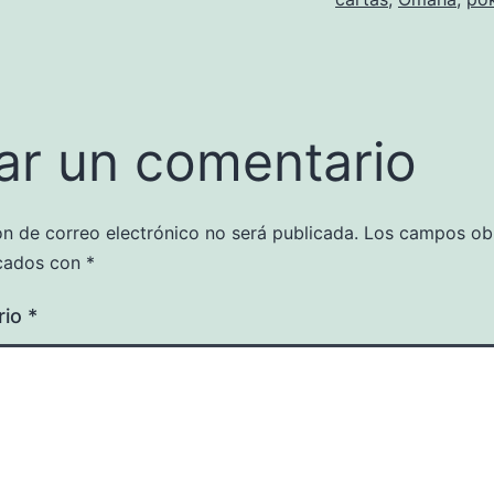
ar un comentario
ón de correo electrónico no será publicada.
Los campos obl
cados con
*
rio
*