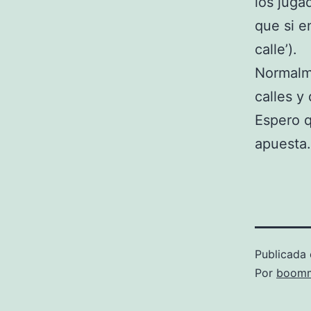
los juga
que si e
calle’).
Normalme
calles y
Espero 
apuesta.
Publicada 
Por
boomm