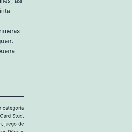
les’, así
inta
rimeras
guen.
buena
n categoría
 Card Stud
,
m
,
juego de
ker
,
Póquer