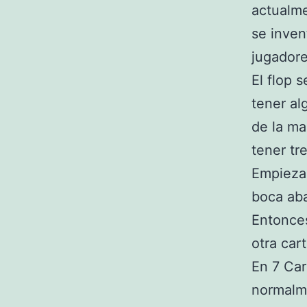
actualme
se inven
jugadore
El flop 
tener al
de la ma
tener tr
Empieza 
boca aba
Entonces
otra car
En 7 Car
normalme