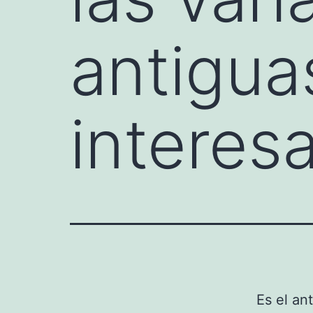
antigua
interes
Es el an