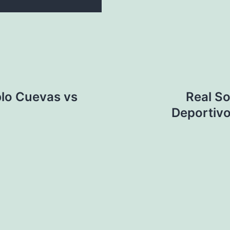
blo Cuevas vs
Real So
Deportivo