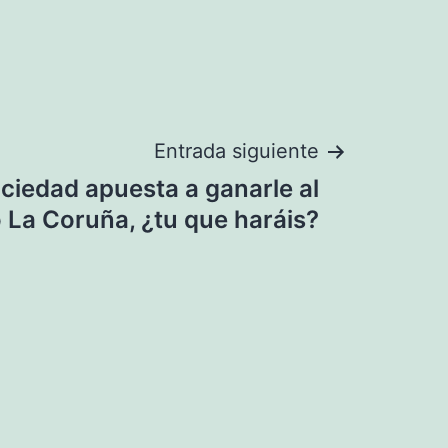
Entrada siguiente
ciedad apuesta a ganarle al
 La Coruña, ¿tu que haráis?