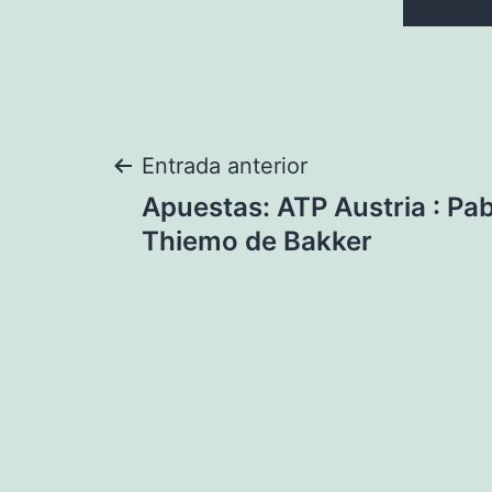
Navegación
Entrada anterior
Apuestas: ATP Austria : Pa
de
Thiemo de Bakker
entradas