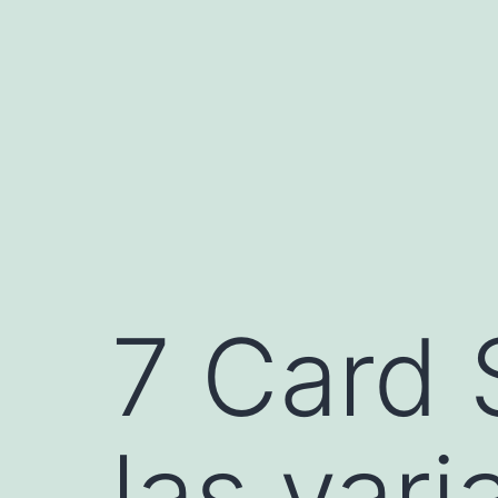
Saltar
al
contenido
7 Card 
las var