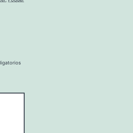
igatorios