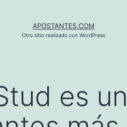
APOSTANTES.COM
Otro sitio realizado con WordPress
Stud es u
iantes más