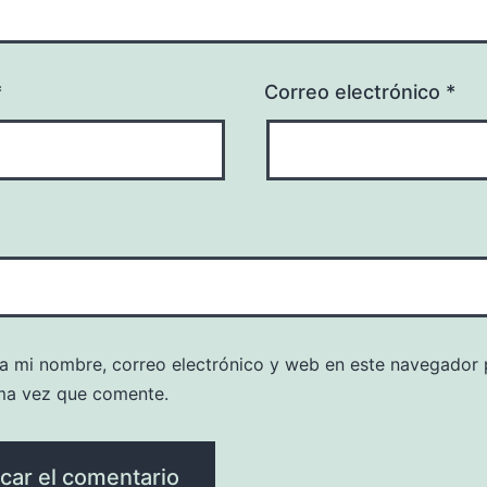
*
Correo electrónico
*
a mi nombre, correo electrónico y web en este navegador 
ma vez que comente.