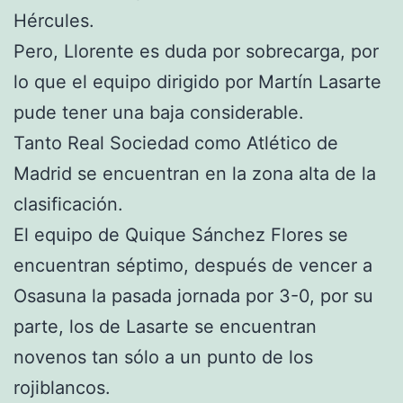
Hércules.
Pero, Llorente es duda por sobrecarga, por
lo que el equipo dirigido por Martín Lasarte
pude tener una baja considerable.
Tanto Real Sociedad como Atlético de
Madrid se encuentran en la zona alta de la
clasificación.
El equipo de Quique Sánchez Flores se
encuentran séptimo, después de vencer a
Osasuna la pasada jornada por 3-0, por su
parte, los de Lasarte se encuentran
novenos tan sólo a un punto de los
rojiblancos.