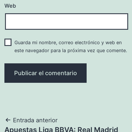
Web
Guarda mi nombre, correo electrónico y web en
este navegador para la próxima vez que comente.
Navegación
Entrada anterior
Apuestas Liga BBVA: Real Madrid