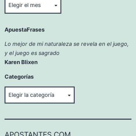
ApuestaFrases
Lo mejor de mi naturaleza se revela en el juego,
y el juego es sagrado
Karen Blixen
Categorías
Categorías
APOSTANTES.COM