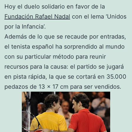
Hoy el duelo solidario en favor de la
Fundación Rafael Nadal
con el lema ‘Unidos
por la Infancia’.
Además de lo que se recaude por entradas,
el tenista español ha sorprendido al mundo
con su particular método para reunir
recursos para la causa: el partido se jugará
en pista rápida, la que se cortará en 35.000
pedazos de 13 x 17 cm para ser vendidos.