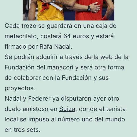
Cada trozo se guardará en una caja de
metacrilato, costará 64 euros y estará
firmado por Rafa Nadal.
Se podrán adquirir a través de la web de la
Fundación del manacorí y será otra forma
de colaborar con la Fundación y sus
proyectos.
Nadal y Federer ya disputaron ayer otro
duelo amistoso en
Suiza
, donde el tenista
local se impuso al número uno del mundo
en tres sets.