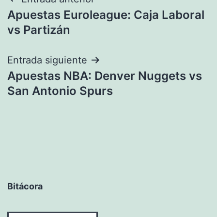
Navegación
Apuestas Euroleague: Caja Laboral
de
vs Partizán
entradas
Entrada siguiente
Apuestas NBA: Denver Nuggets vs
San Antonio Spurs
Bitácora
Bitácora