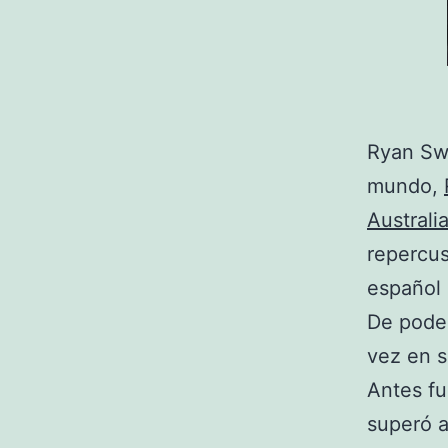
Ryan Swe
mundo,
Australi
repercus
español 
De poder
vez en s
Antes fu
superó a