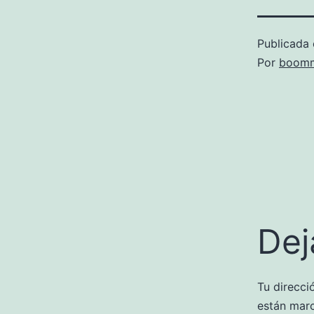
Publicada 
Por
boomm
Dej
Tu direcci
están mar