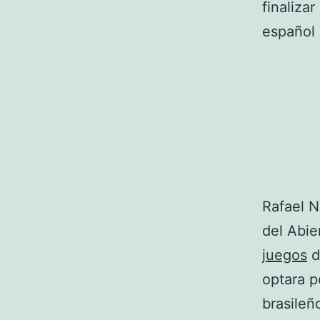
finaliza
español 
Rafael N
del Abie
juegos
d
optara p
brasile