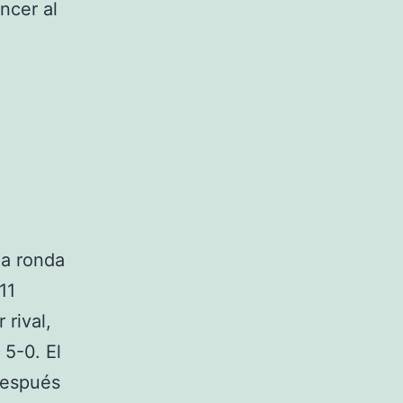
encer al
da ronda
11
rival,
 5-0. El
después