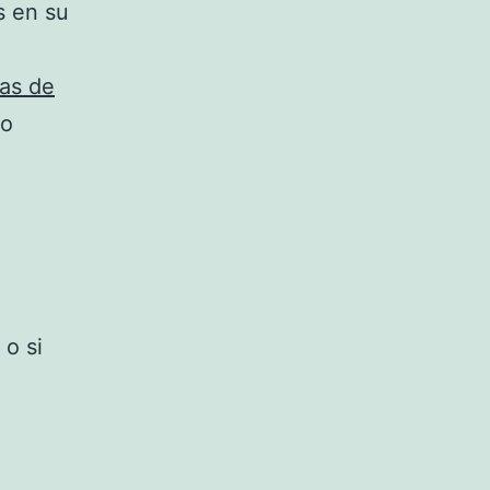
s en su
as de
io
 o si