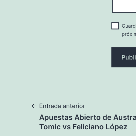
Guard
próxi
Navegación
Entrada anterior
Apuestas Abierto de Austra
de
Tomic vs Feliciano López