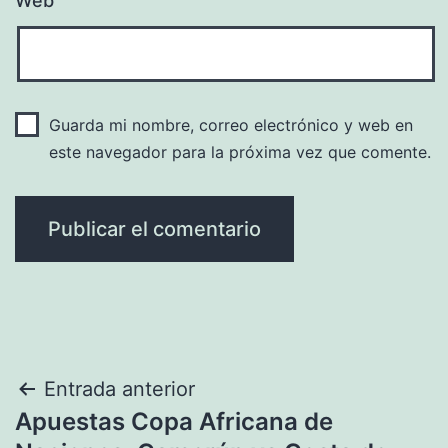
Web
Guarda mi nombre, correo electrónico y web en
este navegador para la próxima vez que comente.
Navegación
Entrada anterior
Apuestas Copa Africana de
de