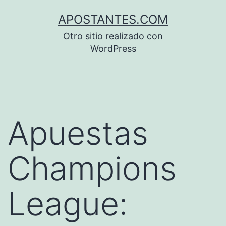
Saltar
APOSTANTES.COM
al
Otro sitio realizado con
contenido
WordPress
Apuestas
Champions
League: