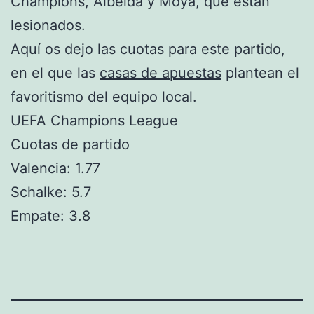
Champions, Albelda y Moyá, que están
lesionados.
Aquí os dejo las cuotas para este partido,
en el que las
casas de apuestas
plantean el
favoritismo del equipo local.
UEFA Champions League
Cuotas de partido
Valencia: 1.77
Schalke: 5.7
Empate: 3.8