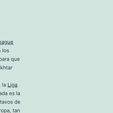
eague
 los
 para que
khtar
n la
Liga
ada es la
ctavos de
ropa, tan