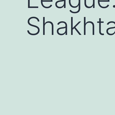
Shakhta