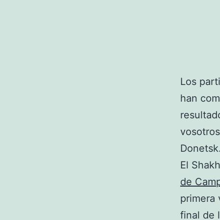
Los part
han come
resultad
vosotros
Donetsk
El Shakh
de Cam
primera 
final de