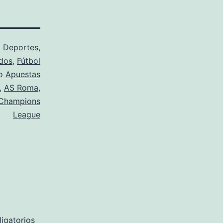
o
Deportes
,
dos
,
Fútbol
mo
Apuestas
,
AS Roma
,
Champions
League
igatorios