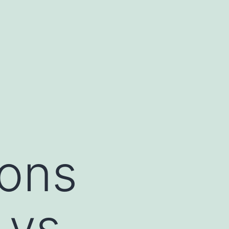
ons
 vs