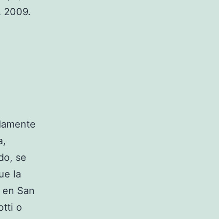
A 2009.
adamente
a,
do, se
ue la
3 en San
tti o