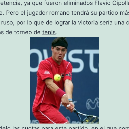
tencia, ya que fueron eliminados Flavio Cipoll
e. Pero el jugador romano tendrá su partido más 
 ruso, por lo que de lograr la victoria sería una 
as de torneo de
tenis
.
dejo las cuotas para este partido, en el que co