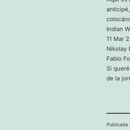
anticipé
colocánd
Indian W
11 Mar 
Nikolay 
Fabio Fo
Si queré
de la jo
Publicada 