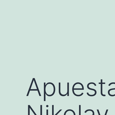
Saltar
al
contenido
Apuesta
Nikolay