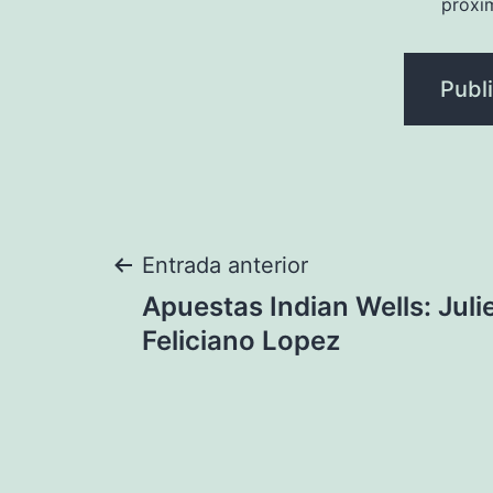
próxi
Navegación
Entrada anterior
Apuestas Indian Wells: Jul
de
Feliciano Lopez
entradas