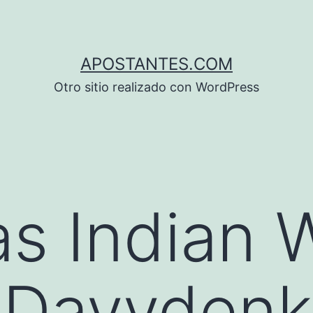
APOSTANTES.COM
Otro sitio realizado con WordPress
s Indian W
 Davydenk