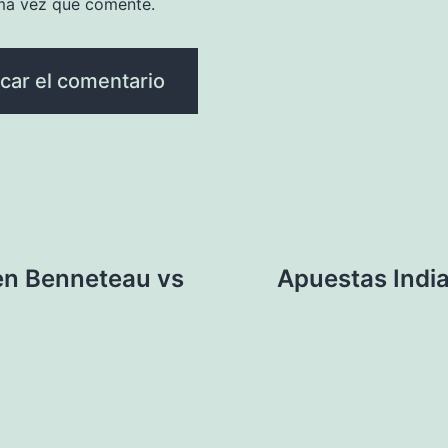
ma vez que comente.
ien Benneteau vs
Apuestas India