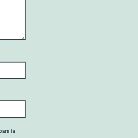
para la