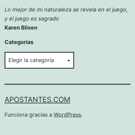
Lo mejor de mi naturaleza se revela en el juego,
y el juego es sagrado
Karen Blixen
Categorías
Categorías
APOSTANTES.COM
Funciona gracias a
WordPress
.