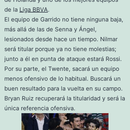
de la
Liga BBVA
.
El equipo de Garrido no tiene ninguna baja,
más allá de las de Senna y Ángel,
lesionados desde hace un tiempo. Nilmar
será titular porque ya no tiene molestias;
junto a él en punta de ataque estará Rossi.
Por su parte, el Twente, sacará un equipo
menos ofensivo de lo habitual. Buscará un
buen resultado para la vuelta en su campo.
Bryan Ruiz recuperará la titularidad y será la
única referencia ofensiva.