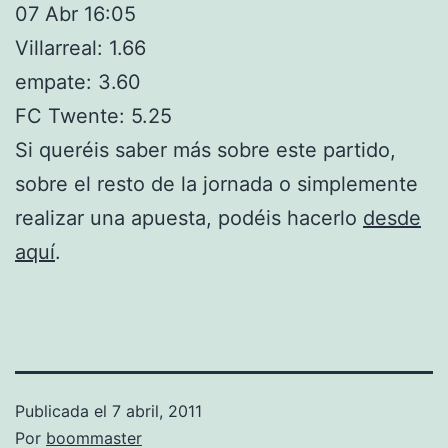
07 Abr 16:05
Villarreal: 1.66
empate: 3.60
FC Twente: 5.25
Si queréis saber más sobre este partido,
sobre el resto de la jornada o simplemente
realizar una apuesta, podéis hacerlo
desde
aquí
.
Publicada el
7 abril, 2011
Por
boommaster