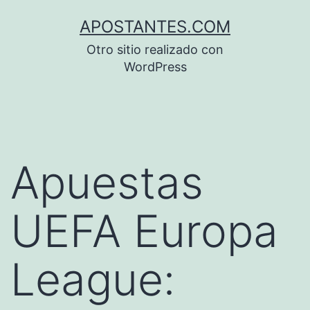
Saltar
APOSTANTES.COM
al
Otro sitio realizado con
contenido
WordPress
Apuestas
UEFA Europa
League: