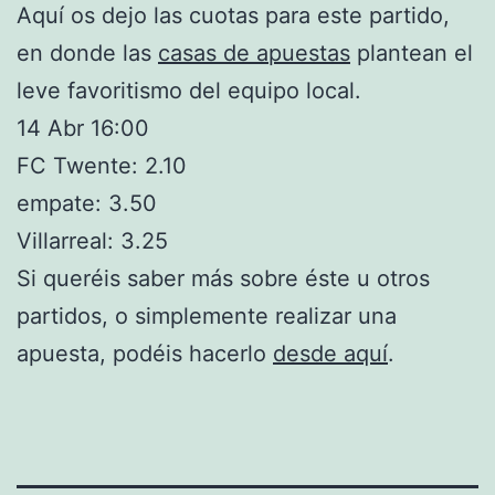
Aquí os dejo las cuotas para este partido,
en donde las
casas de apuestas
plantean el
leve favoritismo del equipo local.
14 Abr 16:00
FC Twente: 2.10
empate: 3.50
Villarreal: 3.25
Si queréis saber más sobre éste u otros
partidos, o simplemente realizar una
apuesta, podéis hacerlo
desde aquí
.