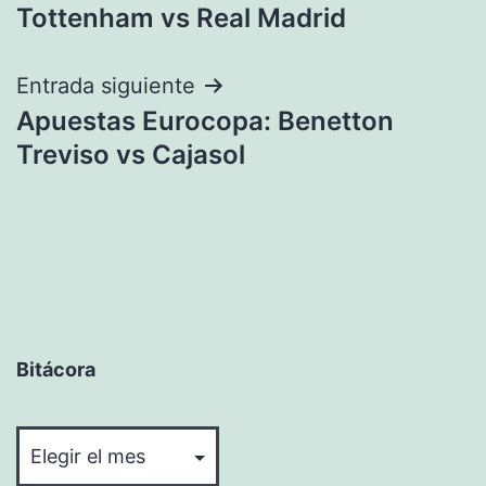
de
Tottenham vs Real Madrid
entradas
Entrada siguiente
Apuestas Eurocopa: Benetton
Treviso vs Cajasol
Bitácora
Bitácora