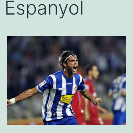
Espanyol