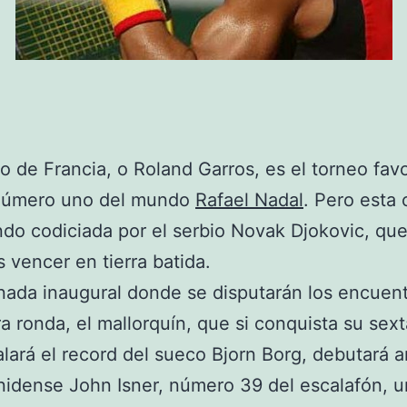
to de Francia, o Roland Garros, es el torneo favo
 número uno del mundo
Rafael Nadal
. Pero esta
ndo codiciada por el serbio Novak Djokovic, qu
s vencer en tierra batida.
rnada inaugural donde se disputarán los encuen
ra ronda, el mallorquín, que si conquista su sex
alará el record del sueco Bjorn Borg, debutará a
idense John Isner, número 39 del escalafón, u