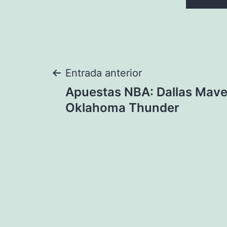
Navegación
Entrada anterior
Apuestas NBA: Dallas Mave
de
Oklahoma Thunder
entradas