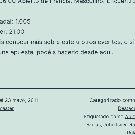
6:00 Abierto de Francia. Masculino. Encuentro
adal: 1.005
er: 21.00
is conocer más sobre este u otros eventos, o si
 una apuesta, podéis hacerlo
desde aqui
.
el
23 mayo, 2011
Categorizado com
aster
Destac
Etiquetado como
Abie
Garros
,
John Isner
,
Ra
Rol