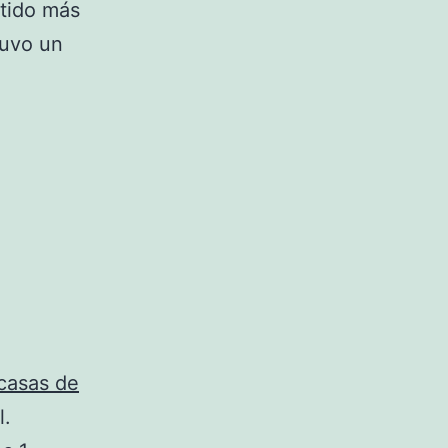
rtido más
tuvo un
casas de
l.