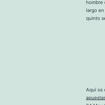
hombre q
largo en 
quinto s
Aquí os 
apuesta