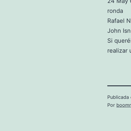
24 May 0
ronda
Rafael N
John Isn
Si queré
realizar
Publicada 
Por
boomm