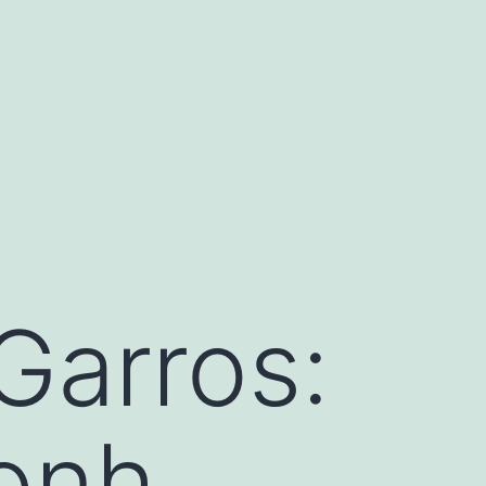
Garros:
Jonh