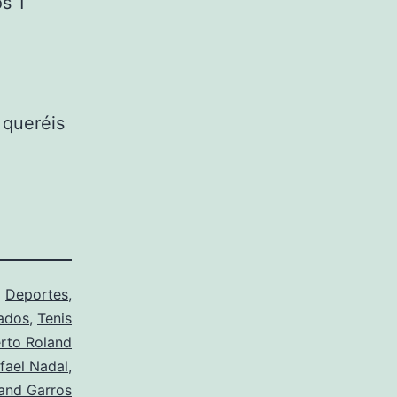
s 1
 queréis
o
Deportes
,
ados
,
Tenis
rto Roland
fael Nadal
,
and Garros