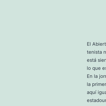
El Abier
tenista
está sie
lo que e
En la jo
la prime
aquí igu
estadoun