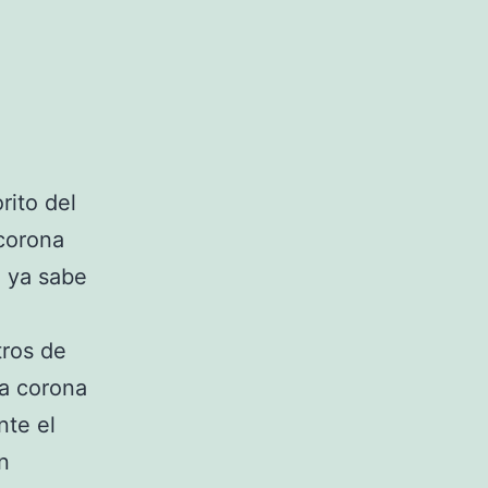
rito del
 corona
e ya sabe
tros de
ta corona
nte el
n