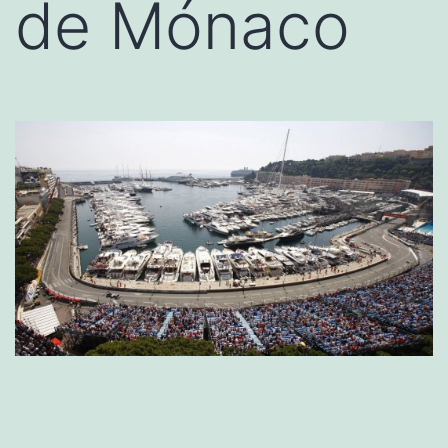
de Mónaco