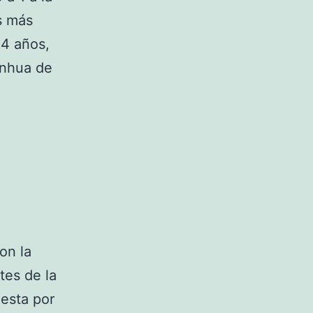
s más
34 años,
enhua de
on la
tes de la
uesta por