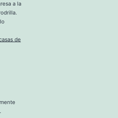
resa a la
drilla.
lo
casas de
emente
.