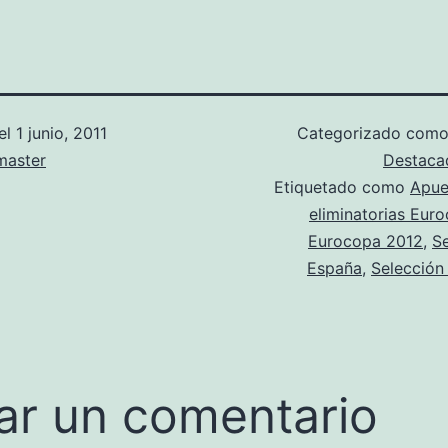
el
1 junio, 2011
Categorizado com
aster
Destaca
Etiquetado como
Apue
eliminatorias Eur
Eurocopa 2012
,
S
España
,
Selección
ar un comentario