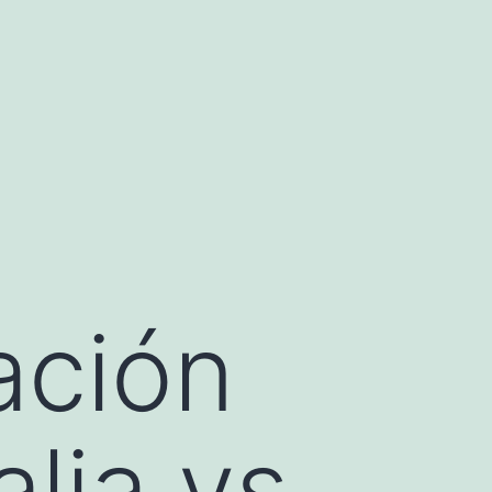
ación
lia vs