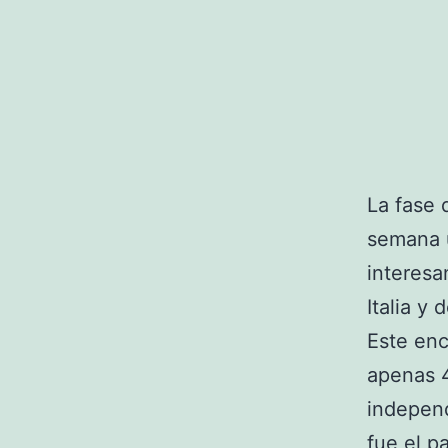
La fase
semana u
interesa
Italia y 
Este enc
apenas 
indepen
fue el p