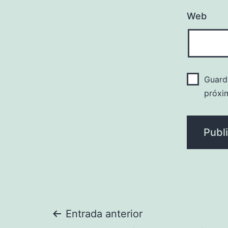
Web
Guard
próxi
Navegación
Entrada anterior