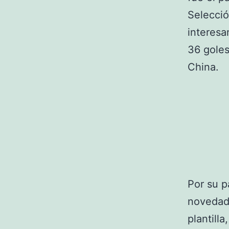
Selecció
interesa
36 goles
China.
Por su p
novedad 
plantill