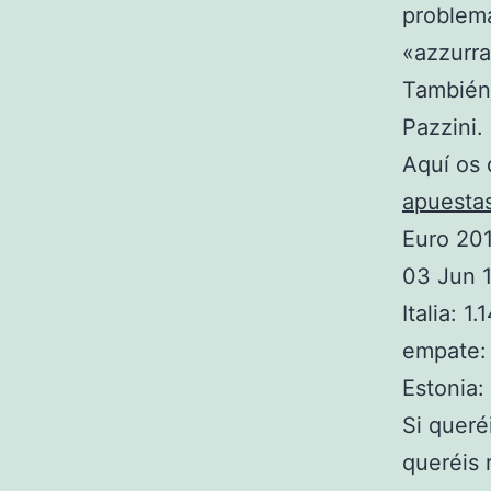
problema
«azzurra
También 
Pazzini.
Aquí os 
apuesta
Euro 201
03 Jun 
Italia: 1.
empate:
Estonia:
Si queré
queréis 