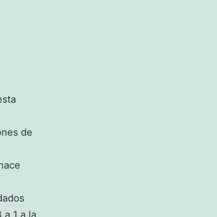
esta
iones de
 hace
dados
a 1 a la