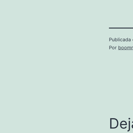
Publicada 
Por
boomm
Dej