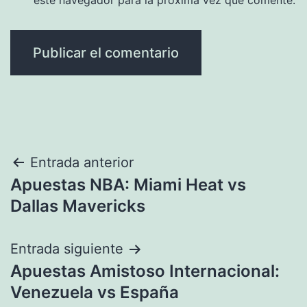
este navegador para la próxima vez que comente.
Navegación
Entrada anterior
Apuestas NBA: Miami Heat vs
de
Dallas Mavericks
entradas
Entrada siguiente
Apuestas Amistoso Internacional:
Venezuela vs España