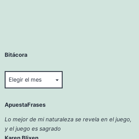
Bitácora
Bitácora
ApuestaFrases
Lo mejor de mi naturaleza se revela en el juego,
y el juego es sagrado
Karen Blixen