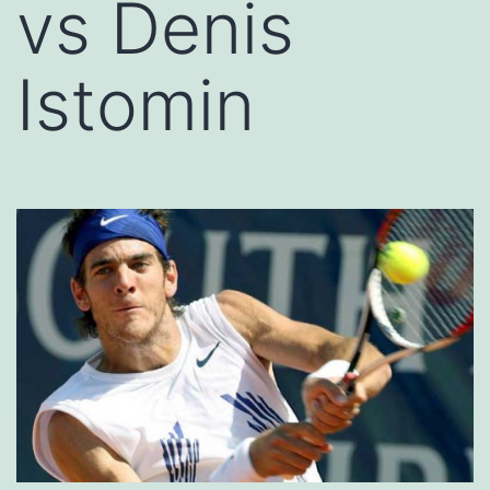
vs Denis
Istomin