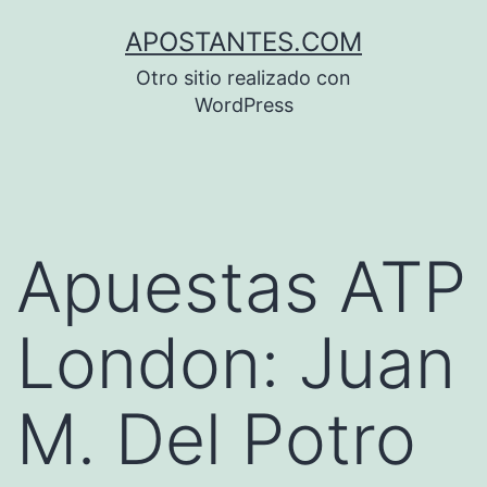
Saltar
APOSTANTES.COM
al
Otro sitio realizado con
contenido
WordPress
Apuestas ATP
London: Juan
M. Del Potro