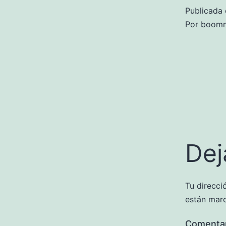
Publicada 
Por
boomm
Dej
Tu direcci
están mar
Comenta