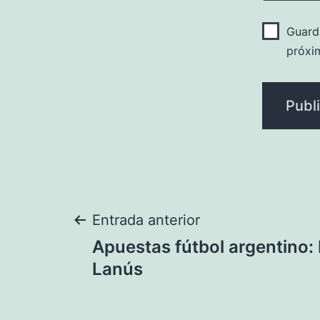
Guard
próxi
Navegación
Entrada anterior
Apuestas fútbol argentino: 
de
Lanús
entradas