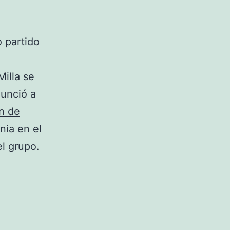
o partido
Milla se
nunció a
n de
nia en el
l grupo.