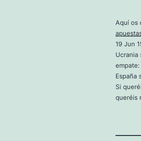
Aquí os 
apuesta
19 Jun 1
Ucrania 
empate:
España s
Si queré
queréis 