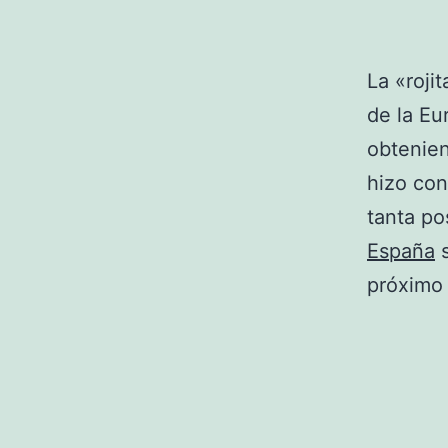
La «roji
de la Eu
obtenien
hizo con
tanta po
España
s
próximo 