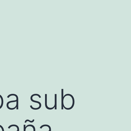
pa sub
paña