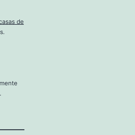
casas de
s.
emente
.