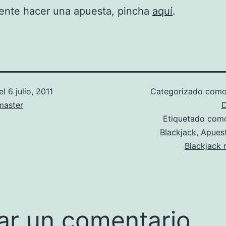
ente hacer una apuesta, pincha
aquí
.
el
6 julio, 2011
Categorizado com
aster
D
Etiquetado co
Blackjack
,
Apues
Blackjack 
ar un comentario