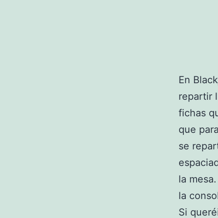
En Black
repartir
fichas q
que para
se repar
espaciad
la mesa.
la cons
Si queré