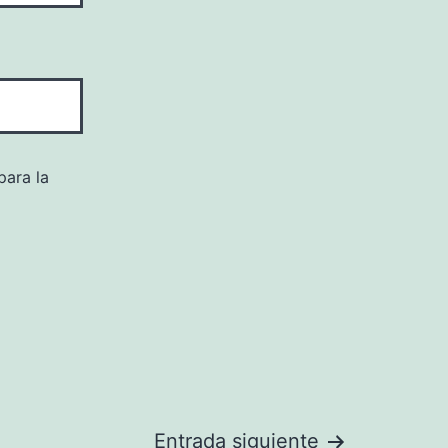
para la
Entrada siguiente