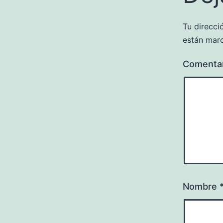
Tu direcci
están mar
Comenta
Nombre