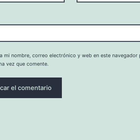
a mi nombre, correo electrónico y web en este navegador 
ma vez que comente.