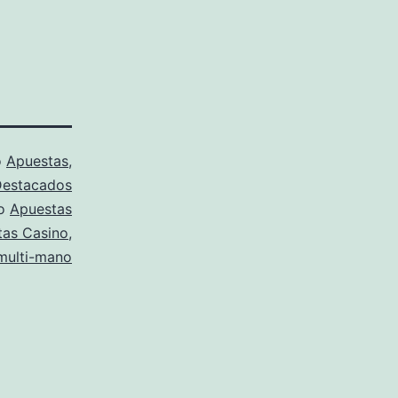
o
Apuestas
,
estacados
mo
Apuestas
tas Casino
,
multi-mano