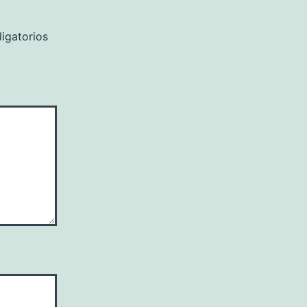
igatorios