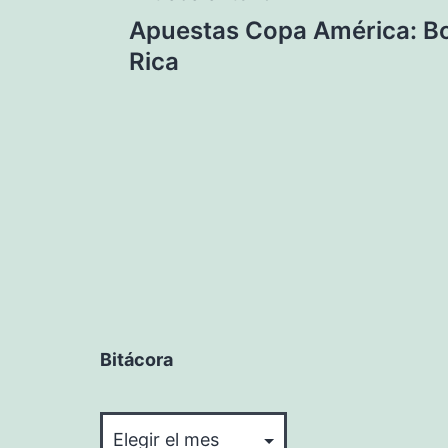
Navegación
Apuestas Copa América: Bo
de
Rica
entradas
Bitácora
Bitácora