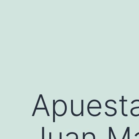
Saltar
al
contenido
Apuesta
Juan Ma