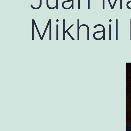
Mikhail