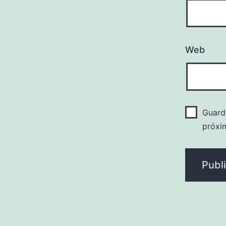
Web
Guard
próxi