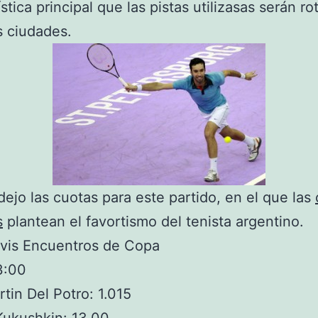
stica principal que las pistas utilizasas serán ro
s ciudades.
dejo las cuotas para este partido, en el que las
s
plantean el favortismo del tenista argentino.
vis Encuentros de Copa
3:00
tin Del Potro: 1.015