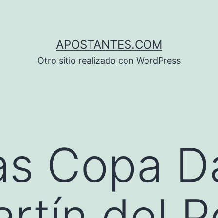
APOSTANTES.COM
Otro sitio realizado con WordPress
s Copa Da
rtín del P