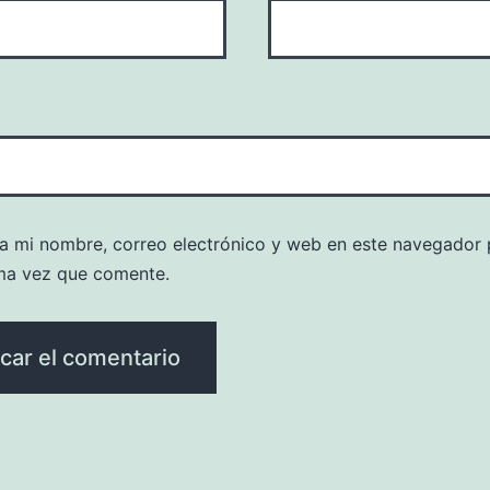
a mi nombre, correo electrónico y web en este navegador 
ma vez que comente.