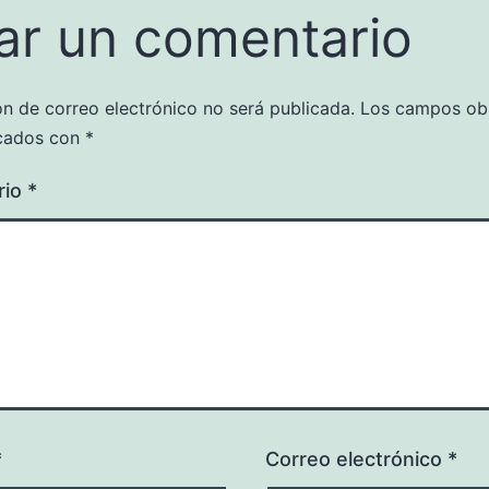
ar un comentario
ón de correo electrónico no será publicada.
Los campos obl
cados con
*
rio
*
*
Correo electrónico
*