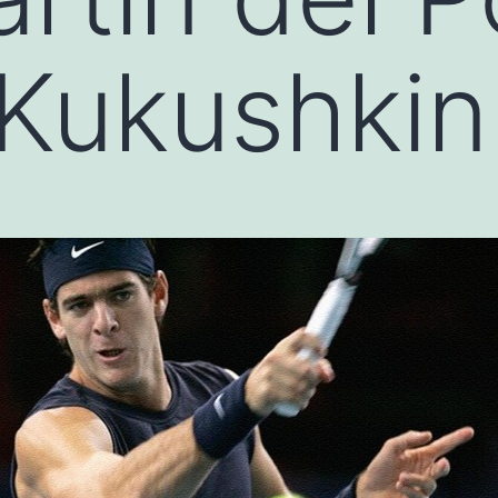
 Kukushkin