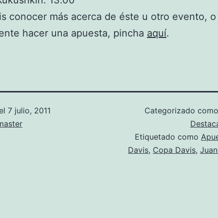
Kukushkin: 13.00
is conocer más acerca de éste u otro evento, o
ente hacer una apuesta, pincha
aquí
.
el
7 julio, 2011
Categorizado com
aster
Destac
Etiquetado como
Apu
Davis
,
Copa Davis
,
Juan