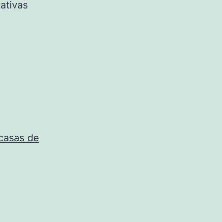
tativas
casas de