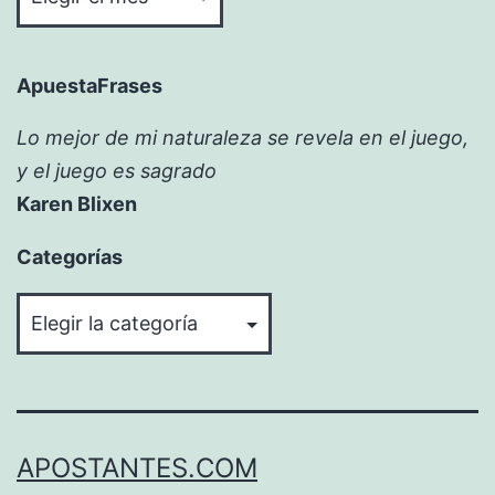
ApuestaFrases
Lo mejor de mi naturaleza se revela en el juego,
y el juego es sagrado
Karen Blixen
Categorías
Categorías
APOSTANTES.COM