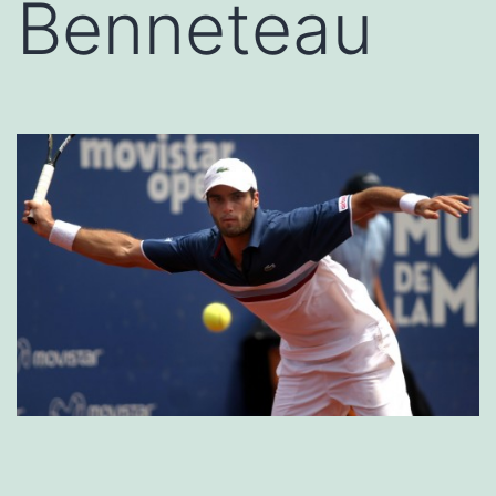
Benneteau