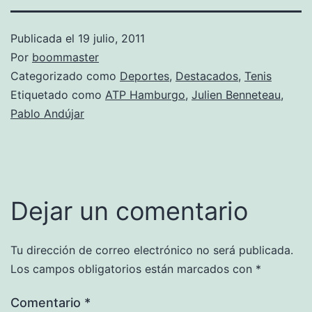
Publicada el
19 julio, 2011
Por
boommaster
Categorizado como
Deportes
,
Destacados
,
Tenis
Etiquetado como
ATP Hamburgo
,
Julien Benneteau
,
Pablo Andújar
Dejar un comentario
Tu dirección de correo electrónico no será publicada.
Los campos obligatorios están marcados con
*
Comentario
*