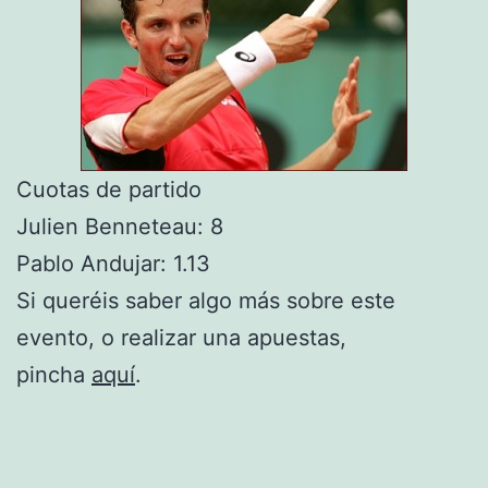
Cuotas de partido
Julien Benneteau: 8
Pablo Andujar: 1.13
Si queréis saber algo más sobre este
evento, o realizar una apuestas,
pincha
aquí
.