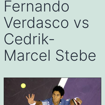
Fernando
Verdasco vs
Cedrik-
Marcel Stebe