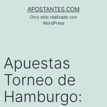
Saltar
APOSTANTES.COM
al
Otro sitio realizado con
contenido
WordPress
Apuestas
Torneo de
Hamburgo: