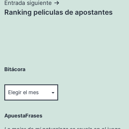
entradas
Entrada siguiente
Ranking peliculas de apostantes
Bitácora
Bitácora
ApuestaFrases