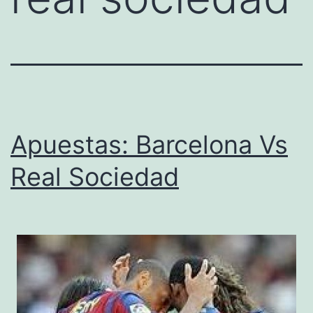
Apuestas: Barcelona Vs
Real Sociedad