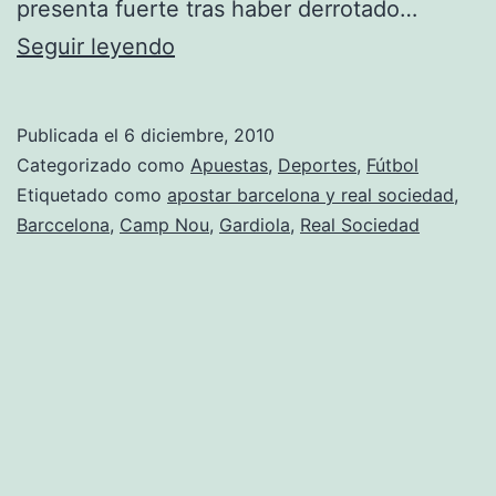
presenta fuerte tras haber derrotado…
Apuestas:
Seguir leyendo
Barcelona
Vs
Publicada el
6 diciembre, 2010
Real
Categorizado como
Apuestas
,
Deportes
,
Fútbol
Sociedad
Etiquetado como
apostar barcelona y real sociedad
,
Barccelona
,
Camp Nou
,
Gardiola
,
Real Sociedad