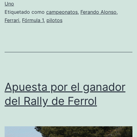
ya
Uno
Etiquetado como
campeonatos
,
Ferando Alonso
,
com
Ferrari
,
Fórmula 1
,
pilotos
las
apu
Apuesta por el ganador
del Rally de Ferrol