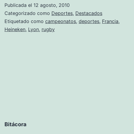
el
Publicada el
12 agosto, 2010
comie
Categorizado como
Deportes
,
Destacados
de
Etiquetado como
campeonatos
,
deportes
,
Francia
,
Heineken
,
Lyon
,
rugby
la
Liga
de
Rugby
Bitácora