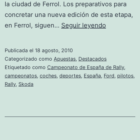
la ciudad de Ferrol. Los preparativos para
concretar una nueva edición de esta etapa,
Apuesta
en Ferrol, siguen…
Seguir leyendo
por
el
Publicada el
18 agosto, 2010
ganador
Categorizado como
Apuestas
,
Destacados
del
Etiquetado como
Campeonato de España de Rally
,
campeonatos
,
coches
,
deportes
,
España
,
Ford
,
pilotos
,
Rally
Rally
,
Skoda
de
Ferrol