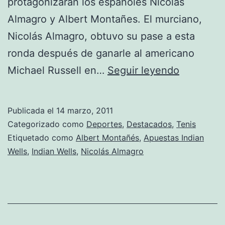
protagonizarán los españoles Nicolás
Almagro y Albert Montañes. El murciano,
Nicolás Almagro, obtuvo su pase a esta
ronda después de ganarle al americano
Apuestas
Michael Russell en…
Seguir leyendo
Indian
Wells:
Publicada el
14 marzo, 2011
Almagro
Categorizado como
Deportes
,
Destacados
,
Tenis
vs
Etiquetado como
Albert Montañés
,
Apuestas Indian
Wells
,
Indian Wells
,
Nicolás Almagro
Montañé