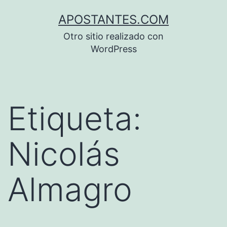
Saltar
APOSTANTES.COM
al
Otro sitio realizado con
contenido
WordPress
Etiqueta:
Nicolás
Almagro