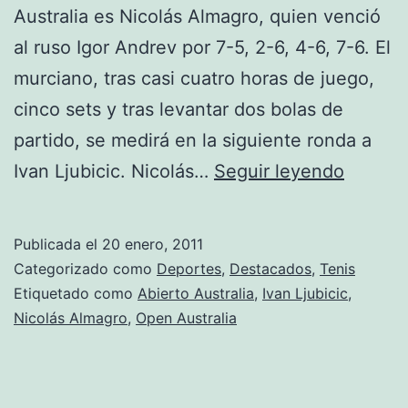
Australia es Nicolás Almagro, quien venció
al ruso Igor Andrev por 7-5, 2-6, 4-6, 7-6. El
murciano, tras casi cuatro horas de juego,
cinco sets y tras levantar dos bolas de
partido, se medirá en la siguiente ronda a
Apuest
Ivan Ljubicic. Nicolás…
Seguir leyendo
Abierto
de
Publicada el
20 enero, 2011
Australi
Categorizado como
Deportes
,
Destacados
,
Tenis
Nicolás
Etiquetado como
Abierto Australia
,
Ivan Ljubicic
,
Nicolás Almagro
,
Open Australia
Almagr
vs
Ivan