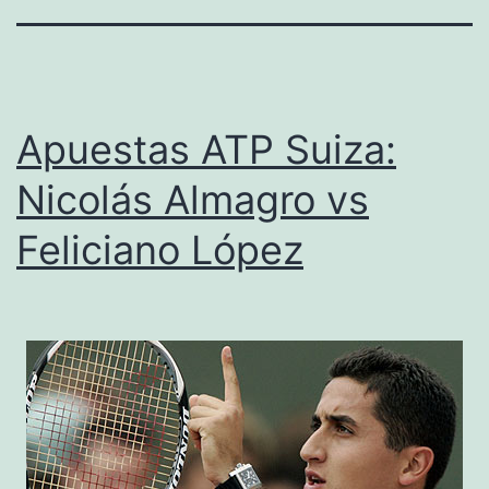
Apuestas ATP Suiza:
Nicolás Almagro vs
Feliciano López