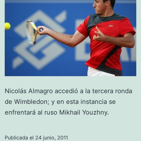
Nicolás Almagro accedió a la tercera ronda
de Wimbledon; y en esta instancia se
enfrentará al ruso Mikhail Youzhny.
Publicada el
24 junio, 2011