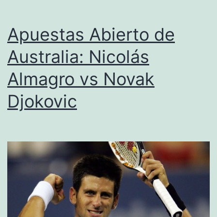
Apuestas Abierto de
Australia: Nicolás
Almagro vs Novak
Djokovic