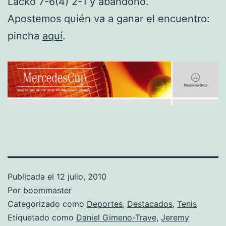
Lacko 7-6(4) 2-1 y abandono.
Apostemos quién va a ganar el encuentro:
pincha
aquí
.
Publicada el
12 julio, 2010
Por
boommaster
Categorizado como
Deportes
,
Destacados
,
Tenis
Etiquetado como
Daniel Gimeno-Trave
,
Jeremy