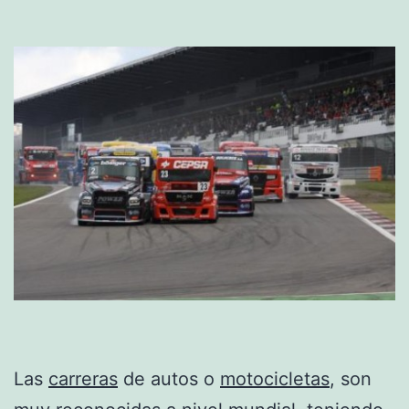
Las
carreras
de autos o
motocicletas
, son