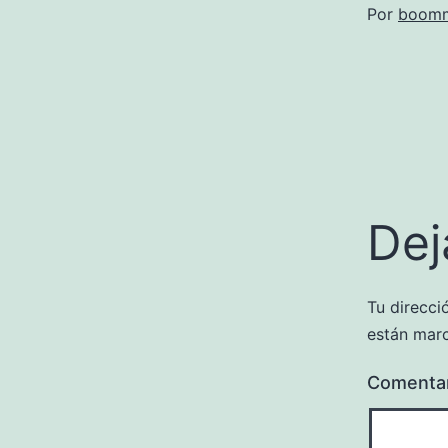
Por
boomm
Dej
Tu direcci
están mar
Comenta