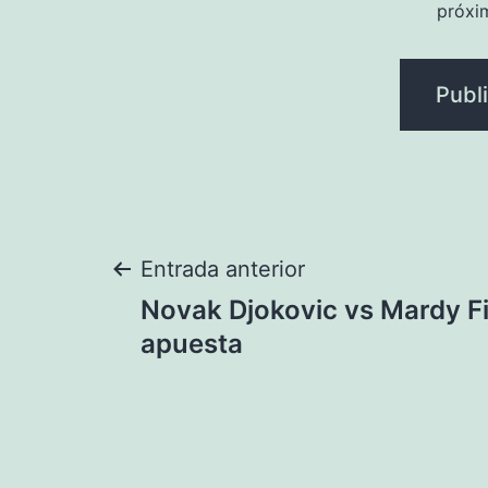
próxi
Navegación
Entrada anterior
Novak Djokovic vs Mardy Fi
de
apuesta
entradas