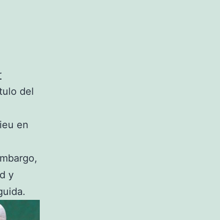
r
tulo del
hieu en
embargo,
d y
guida.