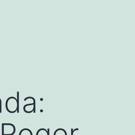
nda:
 Roger