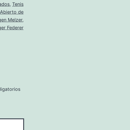
ados
,
Tenis
Abierto de
gen Melzer
,
er Federer
igatorios