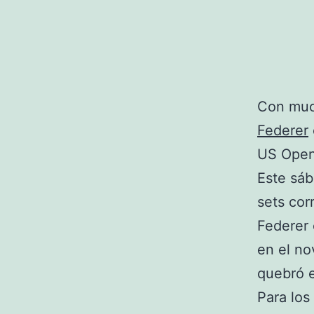
Con muc
Federer
US Open
Este sáb
sets cor
Federer 
en el no
quebró e
Para los