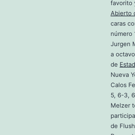
favorito
Abierto 
caras co
número 1
Jurgen M
a octavo
de
Esta
Nueva Yo
Calos Fe
5, 6-3, 6
Melzer t
particip
de Flus