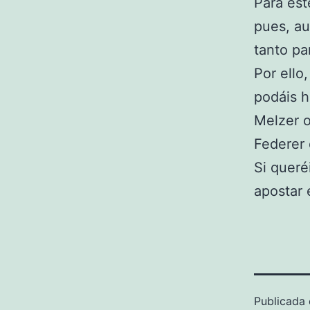
Para est
pues, au
tanto pa
Por ello
podáis 
Melzer o
Federer 
Si queré
apostar 
Publicada 