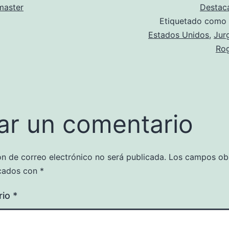
aster
Destac
Etiquetado como
Estados Unidos
,
Jur
Rog
ar un comentario
ón de correo electrónico no será publicada.
Los campos obl
cados con
*
rio
*