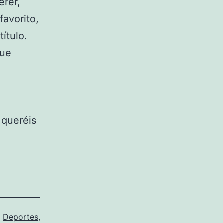
erer,
favorito,
ítulo.
que
 queréis
o
Deportes
,