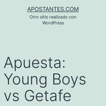
Saltar
APOSTANTES.COM
al
Otro sitio realizado con
contenido
WordPress
Apuesta:
Young Boys
vs Getafe