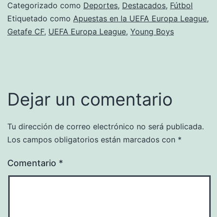
Categorizado como
Deportes
,
Destacados
,
Fútbol
Etiquetado como
Apuestas en la UEFA Europa League
,
Getafe CF
,
UEFA Europa League
,
Young Boys
Dejar un comentario
Tu dirección de correo electrónico no será publicada.
Los campos obligatorios están marcados con
*
Comentario
*