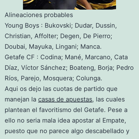
Alineaciones probables
Young Boys : Bukovski; Dudar, Dussin,
Christian, Affolter; Degen, De Pierro;
Doubai, Mayuka, Lingani; Manca.
Getafe CF : Codina; Mané, Marcano, Cata
Díaz, Víctor Sánchez; Boateng, Borja; Pedro
Ríos, Parejo, Mosquera; Colunga.
Aqui os dejo las cuotas de partido que
manejan la
casas de apuestas
, las cuales
plantean el favoritismo del Getafe. Pese a
ello no seria mala idea apostar al Empate,
puesto que no parece algo descabellado y