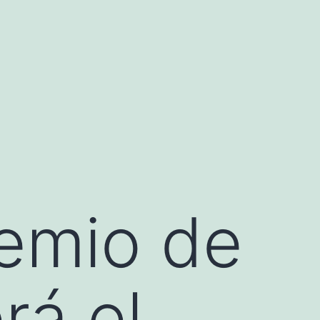
emio de
rá el