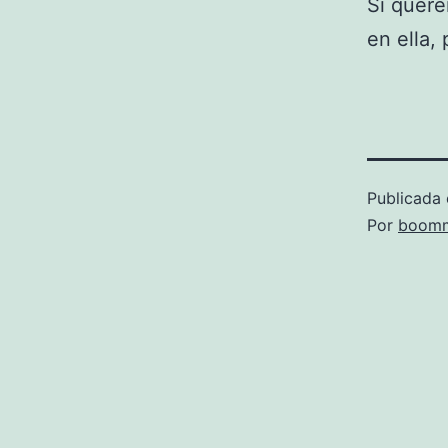
Si queré
en ella,
Publicada 
Por
boomm