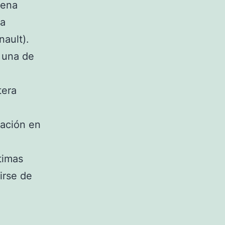
uena
la
ault).
 una de
tera
cación en
timas
lirse de