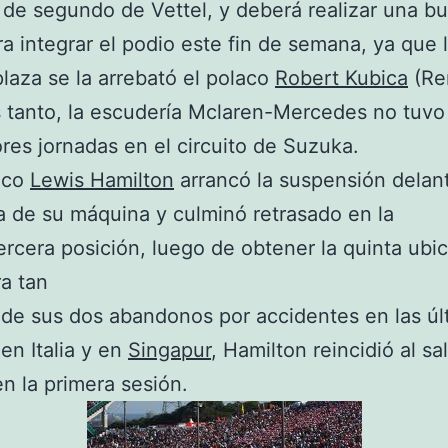
de segundo de Vettel, y deberá realizar una b
ra integrar el podio este fin de semana, ya que 
plaza se la arrebató el polaco
Robert Kubica
(Ren
 tanto, la escudería Mclaren-Mercedes no tuvo
res jornadas en el circuito de Suzuka.
nico
Lewis Hamilton
arrancó la suspensión delan
a de su máquina y culminó retrasado en la
rcera posición, luego de obtener la quinta ubi
ra tan
e sus dos abandonos por accidentes en las úl
 en Italia y en
Singapur
, Hamilton reincidió al sa
en la primera sesión.