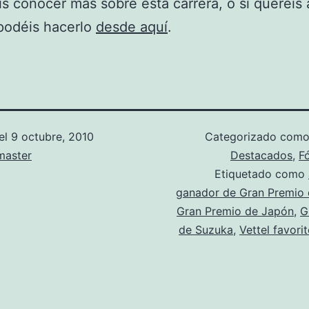
is conocer más sobre esta carrera, o si queréis 
 podéis hacerlo
desde aquí
.
el
9 octubre, 2010
Categorizado com
aster
Destacados
,
F
Etiquetado como
ganador de Gran Premio
Gran Premio de Japón
,
G
de Suzuka
,
Vettel favori