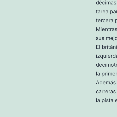
décimas 
tarea pa
tercera 
Mientras
sus mejo
El britá
izquierd
decimote
la prime
Además d
carreras
la pista 