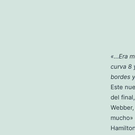
«…Era mi
curva 8 
bordes 
Este nue
del fina
Webber, 
mucho» 
Hamilton