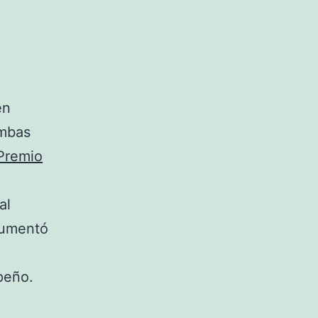
en
ambas
Premio
al
aumentó
peño.