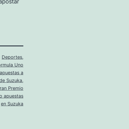
apostar
o
Deportes
,
órmula Uno
apuestas a
 de Suzuka
,
ran Premio
to apuestas
en Suzuka