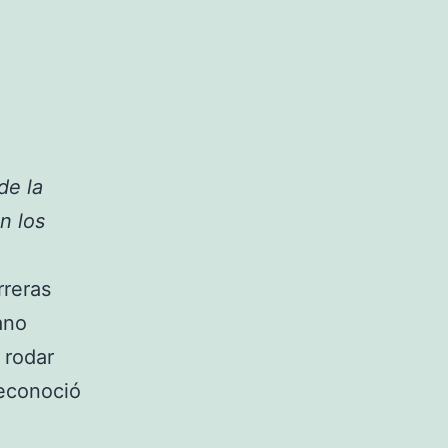
de la
n los
rreras
ano
 rodar
econoció