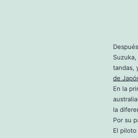
Después 
Suzuka
tandas, 
de Japó
En la pr
australi
la difer
Por su p
El pilot