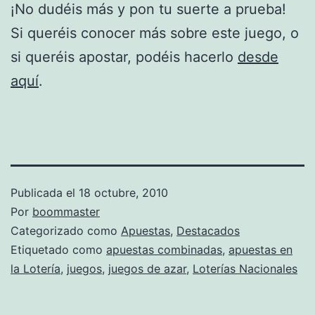
¡No dudéis más y pon tu suerte a prueba!
Si queréis conocer más sobre este juego, o
si queréis apostar, podéis hacerlo
desde
aquí
.
Publicada el
18 octubre, 2010
Por
boommaster
Categorizado como
Apuestas
,
Destacados
Etiquetado como
apuestas combinadas
,
apuestas en
la Lotería
,
juegos
,
juegos de azar
,
Loterías Nacionales