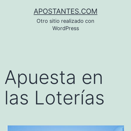
Saltar
APOSTANTES.COM
al
Otro sitio realizado con
contenido
WordPress
Apuesta en
las Loterías