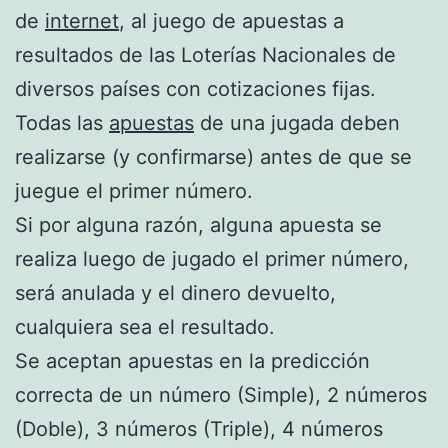
de
internet
, al juego de apuestas a
resultados de las Loterías Nacionales de
diversos países con cotizaciones fijas.
Todas las
apuestas
de una jugada deben
realizarse (y confirmarse) antes de que se
juegue el primer número.
Si por alguna razón, alguna apuesta se
realiza luego de jugado el primer número,
será anulada y el dinero devuelto,
cualquiera sea el resultado.
Se aceptan apuestas en la predicción
correcta de un número (Simple), 2 números
(Doble), 3 números (Triple), 4 números