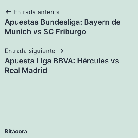
Navegación
Entrada anterior
Apuestas Bundesliga: Bayern de
de
Munich vs SC Friburgo
entradas
Entrada siguiente
Apuesta Liga BBVA: Hércules vs
Real Madrid
Bitácora