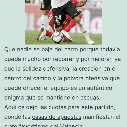
Que nadie se baje del carro porque todavía
queda mucho por recorrer y por mejorar, ya
que la solidez defensiva, la creación en el
centro del campo y la pólvora ofensiva que
puede ofrecer el equipo es un auténtico
enigma que se mantiene en ascuas.
Aquí os dejo las cuotas para este partido,
donde las
casas de apuestas
manifiestan el
claro favoritismo del Valencia.