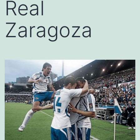
Real
Zaragoza