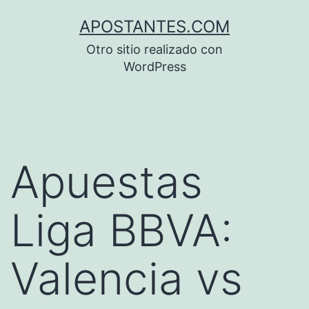
Saltar
APOSTANTES.COM
al
Otro sitio realizado con
contenido
WordPress
Apuestas
Liga BBVA:
Valencia vs