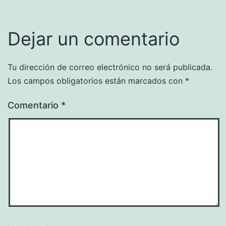
Dejar un comentario
Tu dirección de correo electrónico no será publicada.
Los campos obligatorios están marcados con
*
Comentario
*