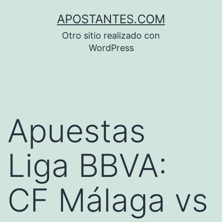
Saltar
APOSTANTES.COM
al
Otro sitio realizado con
contenido
WordPress
Apuestas
Liga BBVA:
CF Málaga vs