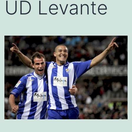
UD Levante