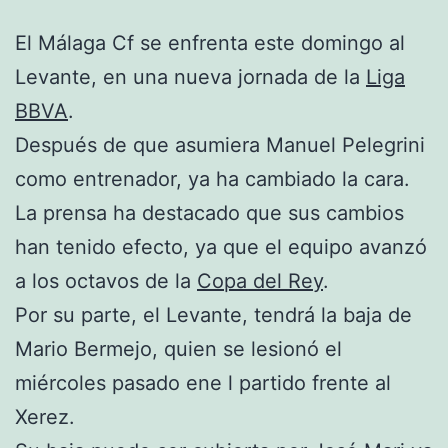
El Málaga Cf se enfrenta este domingo al
Levante, en una nueva jornada de la
Liga
BBVA
.
Después de que asumiera Manuel Pelegrini
como entrenador, ya ha cambiado la cara.
La prensa ha destacado que sus cambios
han tenido efecto, ya que el equipo avanzó
a los octavos de la
Copa del Rey
.
Por su parte, el Levante, tendrá la baja de
Mario Bermejo, quien se lesionó el
miércoles pasado ene l partido frente al
Xerez.