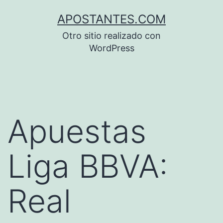
Saltar
APOSTANTES.COM
al
Otro sitio realizado con
contenido
WordPress
Apuestas
Liga BBVA:
Real