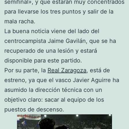
semifinal», y que estarán muy concentrados
para llevarse los tres puntos y salir de la
mala racha.
La buena noticia viene del lado del
centrocampista Jaime Gavilán, que se ha
recuperado de una lesión y estará
disponible para este partido.
Por su parte, la
Real Zaragoza
, está de
estreno, ya que el vasco Javier Aguirre ha
asumido la dirección técnica con un
objetivo claro: sacar al equipo de los
puestos de descenso.