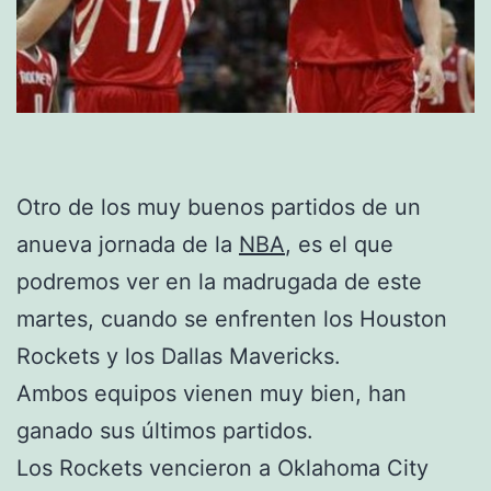
Otro de los muy buenos partidos de un
anueva jornada de la
NBA
, es el que
podremos ver en la madrugada de este
martes, cuando se enfrenten los Houston
Rockets y los Dallas Mavericks.
Ambos equipos vienen muy bien, han
ganado sus últimos partidos.
Los Rockets vencieron a Oklahoma City