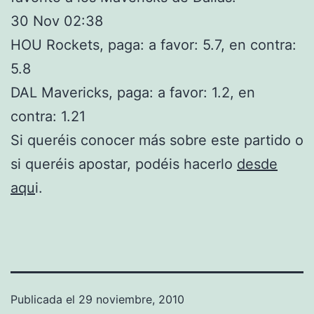
30 Nov 02:38
HOU Rockets, paga: a favor: 5.7, en contra:
5.8
DAL Mavericks, paga: a favor: 1.2, en
contra: 1.21
Si queréis conocer más sobre este partido o
si queréis apostar, podéis hacerlo
desde
aqu
i.
Publicada el
29 noviembre, 2010